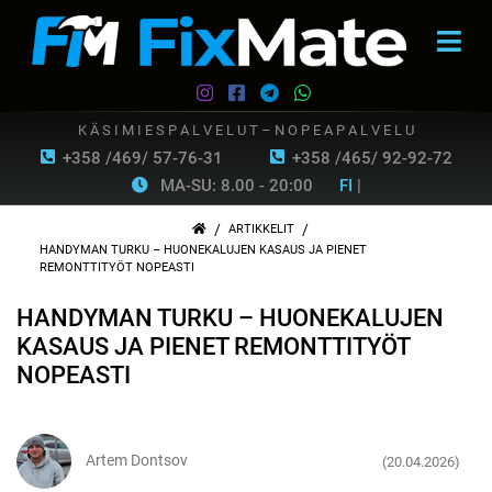
K Ä S I M I E S P A L V E L U T – N O P E A P A L V E L U
+358 /469/ 57-76-31
+358 /465/ 92-92-72
MA-SU: 8.00 - 20:00
FI
|
/
/
ARTIKKELIT
HANDYMAN TURKU – HUONEKALUJEN KASAUS JA PIENET
REMONTTITYÖT NOPEASTI
HANDYMAN TURKU – HUONEKALUJEN
KASAUS JA PIENET REMONTTITYÖT
NOPEASTI
Artem Dontsov
(20.04.2026)