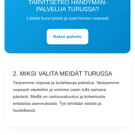
TARVITSETKO HANDYMAN-
PALVELUA TURUSSA?
Lähetä kuva työstä ja saat hinnan nopeasti
Katso palvelu
2. MIKSI VALITA MEIDÄT TURUSSA
Tarjoamme nopeaa ja luotettavaa palvelua. Vastaamme
nopeasti viesteihin ja voimme usein tulla samana
päivänä. Meillä on vastuuvakuutus ja kokemusta
erilaisista asennuksista. Työ tehdään siististi ja
huolellisesti.