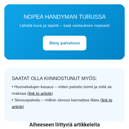
NOPEA HANDYMAN TURUSSA
Lähetä kuva ja sijainti – saat vastauksen nopeasti
Siirry palveluun
SAATAT OLLA KIINNOSTUNUT MYÖS:
• Huonekalujen kasaus – miten palvelu toimii ja mitä se
maksaa (
link to article
)
• Siivouspalvelu – milloin siivous kannattaa tilata (
link to
article
)
Aiheeseen liittyviä artikkeleita