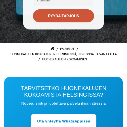
PYYDÄ TARJOUS
/
/
PALVELUT
HUONEKALUJEN KOKOAMINEN HELSINGISSÄ, ESPOOSSA JA VANTAALLA
/
HUONEKALUJEN KOKOAMINEN
TARVITSETKO HUONEKALUJEN
KOKOAMISTA HELSINGISSÄ?
Nopea, siisti ja luotettava palvelu ilman stressiä
Ota yhteyttä WhatsAppissa