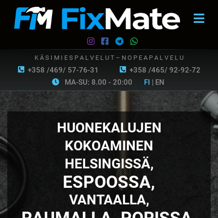
K Ä S I M I E S P A L V E L U T – N O P E A P A L V E L U
+358 /469/ 57-76-31
+358 /465/ 92-92-72
MA-SU: 8.00 - 20:00
FI
|
EN
HUONEKALUJEN
KOKOAMINEN
HELSINGISSÄ,
ESPOOSSA,
VANTAALLA,
RAUMALLA, PORISSA,