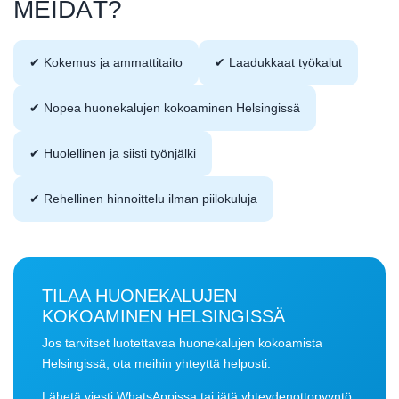
MEIDÄT?
✔ Kokemus ja ammattitaito
✔ Laadukkaat työkalut
✔ Nopea huonekalujen kokoaminen Helsingissä
✔ Huolellinen ja siisti työnjälki
✔ Rehellinen hinnoittelu ilman piilokuluja
TILAA HUONEKALUJEN
KOKOAMINEN HELSINGISSÄ
Jos tarvitset luotettavaa huonekalujen kokoamista
Helsingissä, ota meihin yhteyttä helposti.
Lähetä viesti WhatsAppissa tai jätä yhteydenottopyyntö.