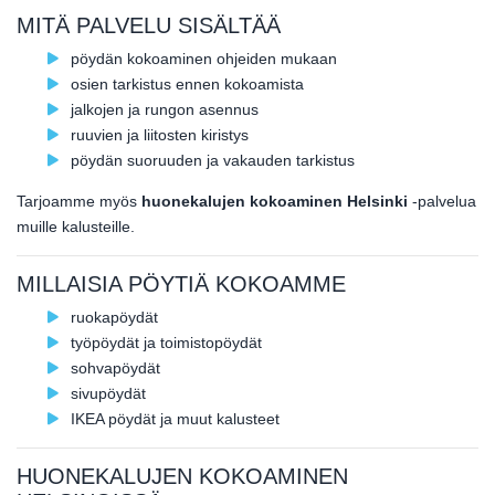
MITÄ PALVELU SISÄLTÄÄ
pöydän kokoaminen ohjeiden mukaan
osien tarkistus ennen kokoamista
jalkojen ja rungon asennus
ruuvien ja liitosten kiristys
pöydän suoruuden ja vakauden tarkistus
Tarjoamme myös
huonekalujen kokoaminen Helsinki
-palvelua
muille kalusteille.
MILLAISIA PÖYTIÄ KOKOAMME
ruokapöydät
työpöydät ja toimistopöydät
sohvapöydät
sivupöydät
IKEA pöydät ja muut kalusteet
HUONEKALUJEN KOKOAMINEN