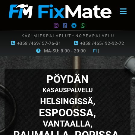
K Ä S I M I E S P A L V E L U T – N O P E A P A L V E L U
+358 /469/ 57-76-31
+358 /465/ 92-92-72
MA-SU: 8.00 - 20:00
FI
|
PÖYDÄN
KASAUSPALVELU
HELSINGISSÄ,
ESPOOSSA,
VANTAALLA,
RAUMALLA, PORISSA,