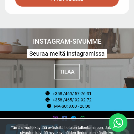
INSTAGRAM-SIVUMME
Seuraa meitä Instagramissa
TILAA
+358 /469/ 57-76-31
+358 /465/ 92-92-72
MA-SU: 8.00 - 20:00
Tämä sivusto käyttää evästeitä tietojen tallentamiseen. Jatkamalla
sivuston käyttöä hyväksyt näiden tiedostojen käsittelyn.