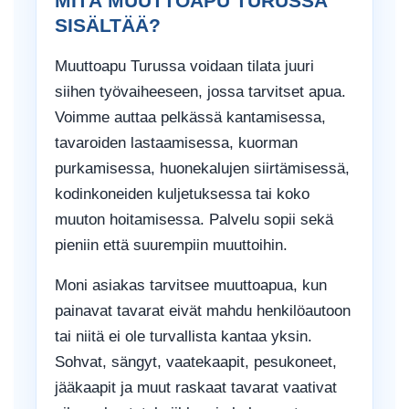
MITÄ MUUTTOAPU TURUSSA
SISÄLTÄÄ?
Muuttoapu Turussa voidaan tilata juuri
siihen työvaiheeseen, jossa tarvitset apua.
Voimme auttaa pelkässä kantamisessa,
tavaroiden lastaamisessa, kuorman
purkamisessa, huonekalujen siirtämisessä,
kodinkoneiden kuljetuksessa tai koko
muuton hoitamisessa. Palvelu sopii sekä
pieniin että suurempiin muuttoihin.
Moni asiakas tarvitsee muuttoapua, kun
painavat tavarat eivät mahdu henkilöautoon
tai niitä ei ole turvallista kantaa yksin.
Sohvat, sängyt, vaatekaapit, pesukoneet,
jääkaapit ja muut raskaat tavarat vaativat