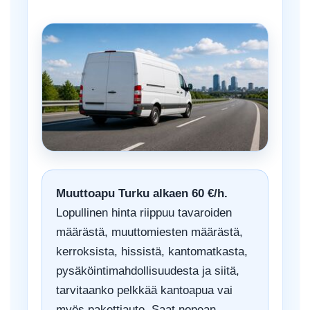
Muuttoapu Turku alkaen 60 €/h.
Lopullinen hinta riippuu tavaroiden
määrästä, muuttomiesten määrästä,
kerroksista, hissistä, kantomatkasta,
pysäköintimahdollisuudesta ja siitä,
tarvitaanko pelkkää kantoapua vai
myös pakettiauto. Saat nopean