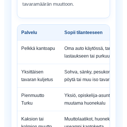
tavaramäärän muuttoon.
Palvelu
Sopii tilanteeseen
Pelkkä kantoapu
Oma auto käytössä, tarvitset a
lastaukseen tai purkuun
Yksittäisen
Sohva, sänky, pesukone, jääka
tavaran kuljetus
pöytä tai muu iso tavara
Pienmuutto
Yksiö, opiskelija-asunto, pieni 
Turku
muutama huonekalu
Kaksion tai
Muuttolaatikot, huonekalut, kod
kolmion muutto
useampi kantokerta