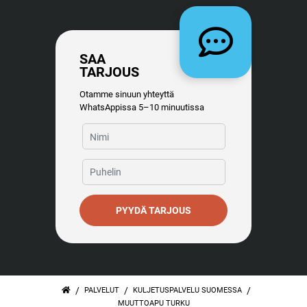
SAA
TARJOUS
Otamme sinuun yhteyttä
WhatsAppissa 5–10 minuutissa
PYYDÄ TARJOUS
/
/
/
PALVELUT
KULJETUSPALVELU SUOMESSA
MUUTTOAPU TURKU