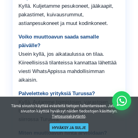
Kyllä. Kuljetamme pesukoneet, jääkaapit,
pakastimet, kuivausrummut,
astianpesukoneet ja muut kodinkoneet.
Voiko muuttoavun saada samalle
päivälle?
Usein kyllä, jos aikataulussa on tilaa.
Kiireellisissä tilanteissa kannattaa lähettää
viesti WhatsAppissa mahdollisimman
aikaisin.
Palveletteko yrityksiä Turussa?
Kyllä. Autamme toimistojen, varastojen,
Tämä sivusto käyttää evästeitä tietojen tallentamiseen. Jatkamalla
työpisteiden ja yritysten tavaroiden
sivuston käyttöä hyväksyt näiden tiedostojen käsittelyn.
Tietosuojakäytäntö
.
siirrossa Turussa.
HYVÄKSY JA SULJE
Miten muuttoavun hinta arvioidaan?