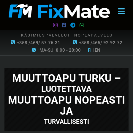
K Ä S I M I E S P A L V E L U T – N O P E A P A L V E L U
+358 /469/ 57-76-31
+358 /465/ 92-92-72
MA-SU: 8.00 - 20:00
FI
|
EN
MUUTTOAPU TURKU –
LUOTETTAVA
MUUTTOAPU NOPEASTI
JA
TURVALLISESTI