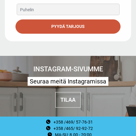
PYYDÄ TARJOUS
INSTAGRAM-SIVUMME
Seuraa meitä Instagramissa
TILAA
+358 /469/ 57-76-31
+358 /465/ 92-92-72
MA-SU: 8.00 - 20:00