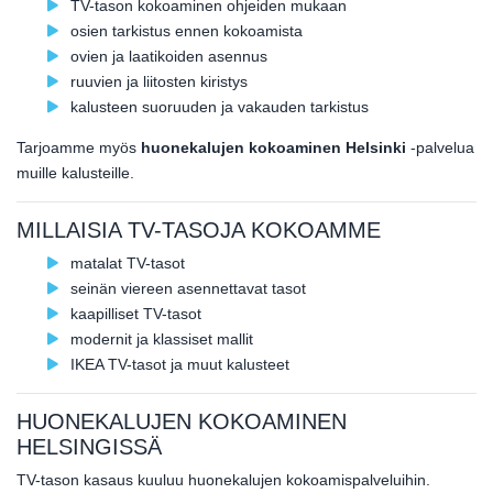
TV-tason kokoaminen ohjeiden mukaan
osien tarkistus ennen kokoamista
ovien ja laatikoiden asennus
ruuvien ja liitosten kiristys
kalusteen suoruuden ja vakauden tarkistus
Tarjoamme myös
huonekalujen kokoaminen Helsinki
-palvelua
muille kalusteille.
MILLAISIA TV-TASOJA KOKOAMME
matalat TV-tasot
seinän viereen asennettavat tasot
kaapilliset TV-tasot
modernit ja klassiset mallit
IKEA TV-tasot ja muut kalusteet
HUONEKALUJEN KOKOAMINEN
HELSINGISSÄ
TV-tason kasaus kuuluu huonekalujen kokoamispalveluihin.