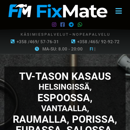
K Ä S I M I E S P A L V E L U T – N O P E A P A L V E L U
+358 /469/ 57-76-31
+358 /465/ 92-92-72
MA-SU: 8.00 - 20:00
FI
|
TV-TASON KASAUS
HELSINGISSÄ,
ESPOOSSA,
VANTAALLA,
RAUMALLA, PORISSA,
EURASSA, SALOSSA,