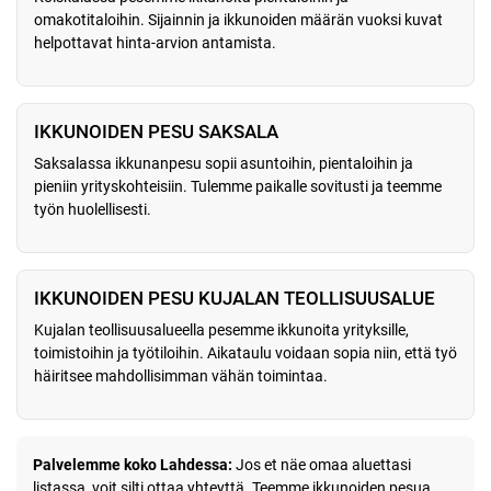
omakotitaloihin. Sijainnin ja ikkunoiden määrän vuoksi kuvat
helpottavat hinta-arvion antamista.
IKKUNOIDEN PESU SAKSALA
Saksalassa ikkunanpesu sopii asuntoihin, pientaloihin ja
pieniin yrityskohteisiin. Tulemme paikalle sovitusti ja teemme
työn huolellisesti.
IKKUNOIDEN PESU KUJALAN TEOLLISUUSALUE
Kujalan teollisuusalueella pesemme ikkunoita yrityksille,
toimistoihin ja työtiloihin. Aikataulu voidaan sopia niin, että työ
häiritsee mahdollisimman vähän toimintaa.
Palvelemme koko Lahdessa:
Jos et näe omaa aluettasi
listassa, voit silti ottaa yhteyttä. Teemme ikkunoiden pesua