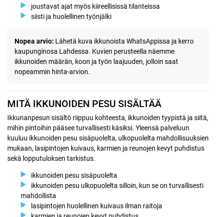
joustavat ajat myös kiireellisissä tilanteissa
siisti ja huolellinen työnjälki
Nopea arvio:
Lähetä kuva ikkunoista WhatsAppissa ja kerro
kaupunginosa Lahdessa. Kuvien perusteella näemme
ikkunoiden määrän, koon ja työn laajuuden, jolloin saat
nopeammin hinta-arvion.
MITÄ IKKUNOIDEN PESU SISÄLTÄÄ
Ikkunanpesun sisältö riippuu kohteesta, ikkunoiden tyypistä ja siitä,
mihin pintoihin pääsee turvallisesti käsiksi. Yleensä palveluun
kuuluu ikkunoiden pesu sisäpuolelta, ulkopuolelta mahdollisuuksien
mukaan, lasipintojen kuivaus, karmien ja reunojen kevyt puhdistus
sekä lopputuloksen tarkistus.
ikkunoiden pesu sisäpuolelta
ikkunoiden pesu ulkopuolelta silloin, kun se on turvallisesti
mahdollista
lasipintojen huolellinen kuivaus ilman raitoja
karmien ja reunojen kevyt puhdistus