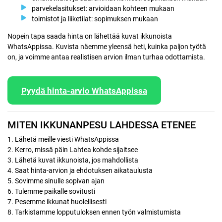
parvekelasitukset: arvioidaan kohteen mukaan
toimistot ja liiketilat: sopimuksen mukaan
Nopein tapa saada hinta on lähettää kuvat ikkunoista
WhatsAppissa. Kuvista näemme yleensä heti, kuinka paljon työtä
on, ja voimme antaa realistisen arvion ilman turhaa odottamista.
Pyydä hinta-arvio WhatsAppissa
MITEN IKKUNANPESU LAHDESSA ETENEE
1. Lähetä meille viesti WhatsAppissa
2. Kerro, missä päin Lahtea kohde sijaitsee
3. Lähetä kuvat ikkunoista, jos mahdollista
4. Saat hinta-arvion ja ehdotuksen aikataulusta
5. Sovimme sinulle sopivan ajan
6. Tulemme paikalle sovitusti
7. Pesemme ikkunat huolellisesti
8. Tarkistamme lopputuloksen ennen työn valmistumista