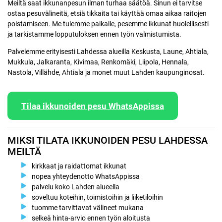
Meiltä saat ikkunanpesun ilman turhaa säätöä. Sinun ei tarvitse
ostaa pesuvälineitä, etsiä tikkaita tai käyttää omaa aikaa raitojen
poistamiseen. Me tulemme paikalle, pesemme ikkunat huolellisesti
ja tarkistamme lopputuloksen ennen työn valmistumista.
Palvelemme erityisesti Lahdessa alueilla Keskusta, Laune, Ahtiala,
Mukkula, Jalkaranta, Kivimaa, Renkomäki, Liipola, Hennala,
Nastola, Villähde, Ahtiala ja monet muut Lahden kaupunginosat.
Tilaa ikkunoiden pesu WhatsAppissa
MIKSI TILATA IKKUNOIDEN PESU LAHDESSA
MEILTÄ
kirkkaat ja raidattomat ikkunat
nopea yhteydenotto WhatsAppissa
palvelu koko Lahden alueella
soveltuu koteihin, toimistoihin ja liiketiloihin
tuomme tarvittavat välineet mukana
selkeä hinta-arvio ennen työn aloitusta