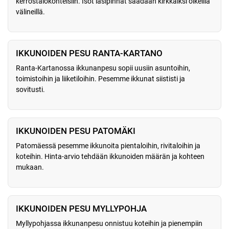
kerrostalokohteisiin. Isot lasipinnat saadaan kirkkaiksi oikeilla
välineillä.
IKKUNOIDEN PESU RANTA-KARTANO
Ranta-Kartanossa ikkunanpesu sopii uusiin asuntoihin,
toimistoihin ja liiketiloihin. Pesemme ikkunat siististi ja
sovitusti.
IKKUNOIDEN PESU PATOMÄKI
Patomäessä pesemme ikkunoita pientaloihin, rivitaloihin ja
koteihin. Hinta-arvio tehdään ikkunoiden määrän ja kohteen
mukaan.
IKKUNOIDEN PESU MYLLYPOHJA
Myllypohjassa ikkunanpesu onnistuu koteihin ja pienempiin