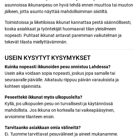
asunnoissa ikkunanpesu on hyvä tehdä ennen muuttoa tai muuton
jälkeen, jotta asunto näyttää mahdollisimman siistiltä.
Toimistoissa ja liiketiloissa ikkunat kannattaa pestä säännöllisesti,
koska asiakkaat ja työntekijät huomaavat tilan yleisilmeen
nopeasti. Puhtaat ikkunat antavat paremman vaikutelman ja
tekevät tilasta miellyttävämmän.
USEIN KYSYTYT KYSYMYKSET
Kuinka nopeasti ikkunoiden pesu onnistuu Lahdessa?
Usein aika voidaan sopia nopeasti, joskus jopa samalle tai
seuraavalle päivälle. Aikataulu riippuu päivän varauksista ja
kohteen sijainnista.
Peseettekö ikkunat myös ulkopuolelta?
Kyllä, jos ulkopuolen pesu on turvallisesti ja käytännössä
mahdollista. Jos ikkuna on korkealla tai vaikeapääsyinen,
arvioimme tilanteen ensin.
Tarvitaanko asiakkaan omia välineitä?
Ei. Tuomme tarvittavat pesuvälineet ja aineet mukanamme.