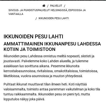
/
/
PALVELUT
SIIVOUS- JA PUHDISTUSPALVELUT HELSINGISSÄ, ESPOOSSA JA
VANTAALLA
/
IKKUNOIDEN PESU LAHTI
IKKUNOIDEN PESU LAHTI
AMMATTIMAINEN IKKUNANPESU LAHDESSA
KOTIIN JA TOIMISTOON
Ikkunoiden pesu Lahdessa onnistuu meiltä nopeasti, siististi ja
joustavasti. Palvelemme koko Lahden alueella, ja tulemme
asiakkaan luo sovittuna aikana. Pesemme ikkunoita
kerrostaloasunnoissa, rivitaloissa, omakotitaloissa, toimistoissa,
liiketiloissa, vuokra-asunnoissa ja muuton yhteydessä.
Puhtaat ikkunat muuttavat tilan ilmeen heti. Koti näyttää
valoisammalta, toimisto antaa paremman vaikutelman ja koko tila
tuntuu raikkaammalta. Ikkunoiden pesu on pieni työ, mutta
lopputulos näkyy joka päivä.