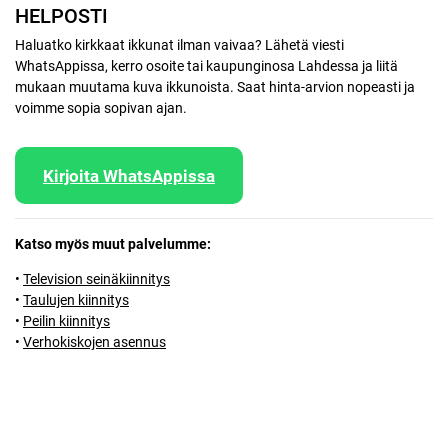
HELPOSTI
Haluatko kirkkaat ikkunat ilman vaivaa? Lähetä viesti
WhatsAppissa, kerro osoite tai kaupunginosa Lahdessa ja liitä
mukaan muutama kuva ikkunoista. Saat hinta-arvion nopeasti ja
voimme sopia sopivan ajan.
Kirjoita WhatsAppissa
Katso myös muut palvelumme:
•
Television seinäkiinnitys
•
Taulujen kiinnitys
•
Peilin kiinnitys
•
Verhokiskojen asennus