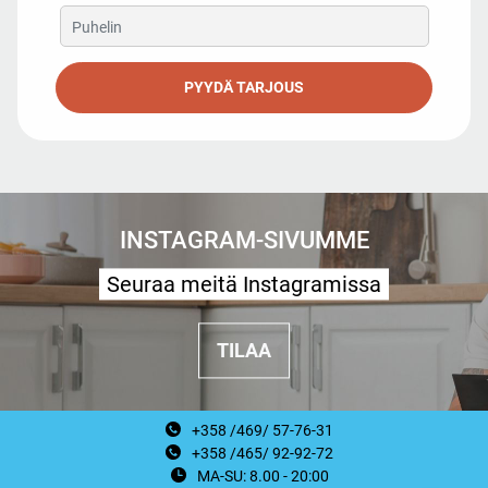
PYYDÄ TARJOUS
INSTAGRAM-SIVUMME
Seuraa meitä Instagramissa
TILAA
+358 /469/ 57-76-31
+358 /465/ 92-92-72
MA-SU: 8.00 - 20:00