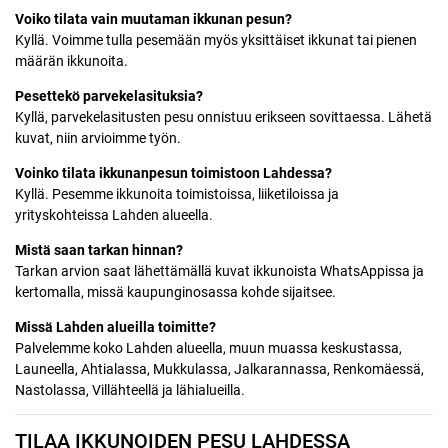
Voiko tilata vain muutaman ikkunan pesun?
Kyllä. Voimme tulla pesemään myös yksittäiset ikkunat tai pienen
määrän ikkunoita.
Pesettekö parvekelasituksia?
Kyllä, parvekelasitusten pesu onnistuu erikseen sovittaessa. Lähetä
kuvat, niin arvioimme työn.
Voinko tilata ikkunanpesun toimistoon Lahdessa?
Kyllä. Pesemme ikkunoita toimistoissa, liiketiloissa ja
yrityskohteissa Lahden alueella.
Mistä saan tarkan hinnan?
Tarkan arvion saat lähettämällä kuvat ikkunoista WhatsAppissa ja
kertomalla, missä kaupunginosassa kohde sijaitsee.
Missä Lahden alueilla toimitte?
Palvelemme koko Lahden alueella, muun muassa keskustassa,
Launeella, Ahtialassa, Mukkulassa, Jalkarannassa, Renkomäessä,
Nastolassa, Villähteellä ja lähialueilla.
TILAA IKKUNOIDEN PESU LAHDESSA