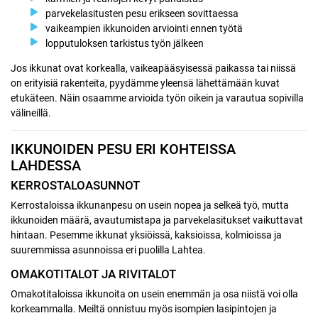
parvekelasitusten pesu erikseen sovittaessa
vaikeampien ikkunoiden arviointi ennen työtä
lopputuloksen tarkistus työn jälkeen
Jos ikkunat ovat korkealla, vaikeapääsyisessä paikassa tai niissä
on erityisiä rakenteita, pyydämme yleensä lähettämään kuvat
etukäteen. Näin osaamme arvioida työn oikein ja varautua sopivilla
välineillä.
IKKUNOIDEN PESU ERI KOHTEISSA
LAHDESSA
KERROSTALOASUNNOT
Kerrostaloissa ikkunanpesu on usein nopea ja selkeä työ, mutta
ikkunoiden määrä, avautumistapa ja parvekelasitukset vaikuttavat
hintaan. Pesemme ikkunat yksiöissä, kaksioissa, kolmioissa ja
suuremmissa asunnoissa eri puolilla Lahtea.
OMAKOTITALOT JA RIVITALOT
Omakotitaloissa ikkunoita on usein enemmän ja osa niistä voi olla
korkeammalla. Meiltä onnistuu myös isompien lasipintojen ja