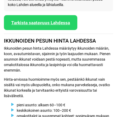
koko Lahden alueella ja lähialueilla.
Tarkista saatavuus Lahdessa
IKKUNOIDEN PESUN HINTA LAHDESSA
Ikkunoiden pesun hinta Lahdessa määräytyy ikkunoiden määrän,
koon, avautumistavan, sijainnin ja työn laajuuden mukaan. Pienen
asunnon ikkunat voidaan pestä nopeasti, mutta suuremmassa
omakotitalossa ikkunoita ja lasipintoja voi olla huomattavasti
enemmän.
Hinta-arviossa huomioimme myös sen, pestäänkö ikkunat vain
sisältä vai myös ulkopuolelta, onko mukana parvekelaseja, ovatko
ikkunat korkealla ja tarvitaanko erityistä varovaisuutta tai
lisävälineitä.
pieni asunto: alkaen 60–100 €
keskikokoinen asunto: 100–200 €
omakotitalot ja suuremmat kohteet: sopimuksen mukaan