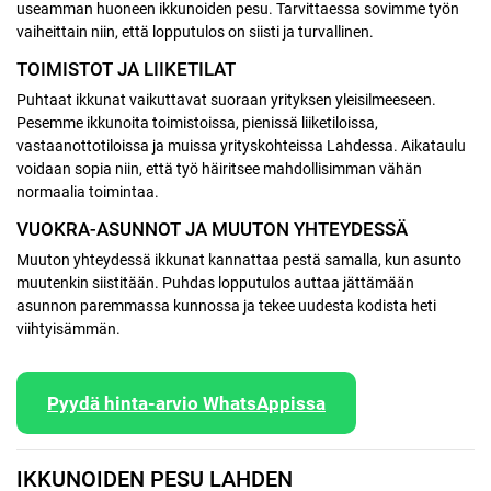
useamman huoneen ikkunoiden pesu. Tarvittaessa sovimme työn
vaiheittain niin, että lopputulos on siisti ja turvallinen.
TOIMISTOT JA LIIKETILAT
Puhtaat ikkunat vaikuttavat suoraan yrityksen yleisilmeeseen.
Pesemme ikkunoita toimistoissa, pienissä liiketiloissa,
vastaanottotiloissa ja muissa yrityskohteissa Lahdessa. Aikataulu
voidaan sopia niin, että työ häiritsee mahdollisimman vähän
normaalia toimintaa.
VUOKRA-ASUNNOT JA MUUTON YHTEYDESSÄ
Muuton yhteydessä ikkunat kannattaa pestä samalla, kun asunto
muutenkin siistitään. Puhdas lopputulos auttaa jättämään
asunnon paremmassa kunnossa ja tekee uudesta kodista heti
viihtyisämmän.
Pyydä hinta-arvio WhatsAppissa
IKKUNOIDEN PESU LAHDEN