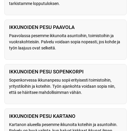
tarkistamme lopputuloksen.
IKKUNOIDEN PESU PAAVOLA
Paavolassa pesemme ikkunoita asuntoihin, toimistoihin ja
vuokrakohteisiin. Palvelu voidaan sopia nopeasti, jos kohde ja
työn laajuus ovat selkeitä.
IKKUNOIDEN PESU SOPENKORPI
Sopenkorvessa ikkunanpesu sopii erityisesti toimistoihin,
yritystiloihin ja koteihin. Työn ajankohta voidaan sopia niin,
että se häiritsee mahdollisimman vähän.
IKKUNOIDEN PESU KARTANO
Kartanon alueella pesemme ikkunoita koteihin ja asuntoihin.
Palvelu on hyvä valinta, kun haluat kirkkaat ikkunat ilman