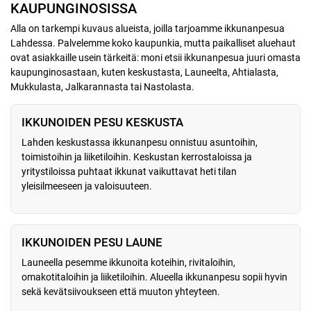
KAUPUNGINOSISSA
Alla on tarkempi kuvaus alueista, joilla tarjoamme ikkunanpesua
Lahdessa. Palvelemme koko kaupunkia, mutta paikalliset aluehaut
ovat asiakkaille usein tärkeitä: moni etsii ikkunanpesua juuri omasta
kaupunginosastaan, kuten keskustasta, Launeelta, Ahtialasta,
Mukkulasta, Jalkarannasta tai Nastolasta.
IKKUNOIDEN PESU KESKUSTA
Lahden keskustassa ikkunanpesu onnistuu asuntoihin,
toimistoihin ja liiketiloihin. Keskustan kerrostaloissa ja
yritystiloissa puhtaat ikkunat vaikuttavat heti tilan
yleisilmeeseen ja valoisuuteen.
IKKUNOIDEN PESU LAUNE
Launeella pesemme ikkunoita koteihin, rivitaloihin,
omakotitaloihin ja liiketiloihin. Alueella ikkunanpesu sopii hyvin
sekä kevätsiivoukseen että muuton yhteyteen.