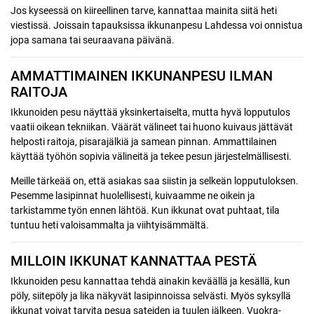
Jos kyseessä on kiireellinen tarve, kannattaa mainita siitä heti
viestissä. Joissain tapauksissa ikkunanpesu Lahdessa voi onnistua
jopa samana tai seuraavana päivänä.
AMMATTIMAINEN IKKUNANPESU ILMAN
RAITOJA
Ikkunoiden pesu näyttää yksinkertaiselta, mutta hyvä lopputulos
vaatii oikean tekniikan. Väärät välineet tai huono kuivaus jättävät
helposti raitoja, pisarajälkiä ja samean pinnan. Ammattilainen
käyttää työhön sopivia välineitä ja tekee pesun järjestelmällisesti.
Meille tärkeää on, että asiakas saa siistin ja selkeän lopputuloksen.
Pesemme lasipinnat huolellisesti, kuivaamme ne oikein ja
tarkistamme työn ennen lähtöä. Kun ikkunat ovat puhtaat, tila
tuntuu heti valoisammalta ja viihtyisämmältä.
MILLOIN IKKUNAT KANNATTAA PESTÄ
Ikkunoiden pesu kannattaa tehdä ainakin keväällä ja kesällä, kun
pöly, siitepöly ja lika näkyvät lasipinnoissa selvästi. Myös syksyllä
ikkunat voivat tarvita pesua sateiden ja tuulen jälkeen. Vuokra-