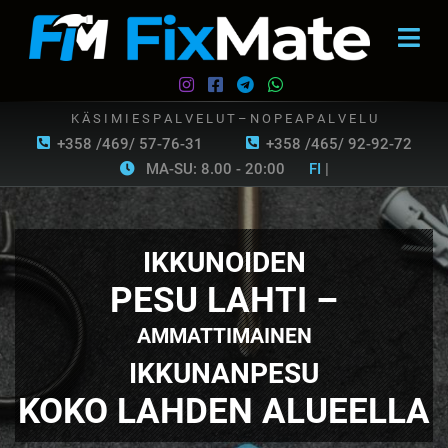
K Ä S I M I E S P A L V E L U T – N O P E A P A L V E L U
+358 /469/ 57-76-31
+358 /465/ 92-92-72
MA-SU: 8.00 - 20:00
FI
|
IKKUNOIDEN
PESU LAHTI –
AMMATTIMAINEN
IKKUNANPESU
KOKO LAHDEN ALUEELLA