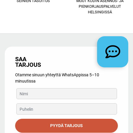
SEINIEN TASOITUS
MUUT KODIN ASENNUS- JA
PIENKORJAUSPALVELUT
HELSINGISSÄ
SAA
TARJOUS
Otamme sinuun yhteyttä WhatsAppissa 5–10
minuutissa
PYYDÄ TARJOUS