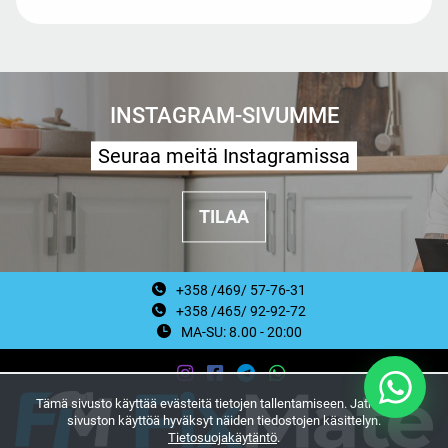
INSTAGRAM-SIVUMME
Seuraa meitä Instagramissa
TILAA
+358 /469/ 57-76-31
+358 /465/ 92-92-72
MA-SU: 8.00 - 20:00
Tämä sivusto käyttää evästeitä tietojen tallentamiseen. Jatkamalla
sivuston käyttöä hyväksyt näiden tiedostojen käsittelyn.
Tietosuojakäytäntö
.