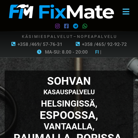
K Ä S I M I E S P A L V E L U T – N O P E A P A L V E L U
+358 /469/ 57-76-31
+358 /465/ 92-92-72
MA-SU: 8.00 - 20:00
FI
|
SOHVAN
KASAUSPALVELU
HELSINGISSÄ,
ESPOOSSA,
VANTAALLA,
RAUMALLA, PORISSA,