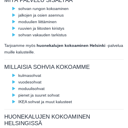
MITÄ PALVELU SISÄLTÄÄ
sohvan rungon kokoaminen
jalkojen ja osien asennus
moduulien liittäminen
ruuvien ja liitosten kiristys
sohvan vakauden tarkistus
Tarjoamme myös
huonekalujen kokoaminen Helsinki
-palvelua
muille kalusteille.
MILLAISIA SOHVIA KOKOAMME
kulmasohvat
vuodesohvat
moduulisohvat
pienet ja suuret sohvat
IKEA sohvat ja muut kalusteet
HUONEKALUJEN KOKOAMINEN
HELSINGISSÄ