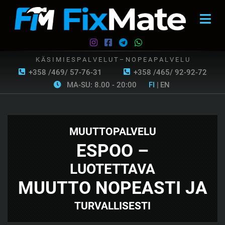
K Ä S I M I E S P A L V E L U T – N O P E A P A L V E L U
+358 /469/ 57-76-31
+358 /465/ 92-92-72
MA-SU: 8.00 - 20:00
FI
|
EN
MUUTTOPALVELU
ESPOO –
LUOTETTAVA
MUUTTO NOPEASTI JA
TURVALLISESTI