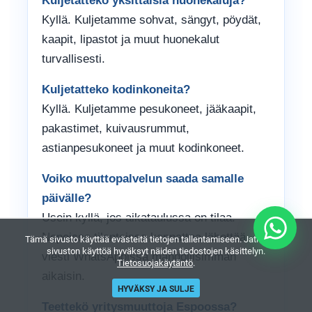
Kuljetatteko yksittäisiä huonekaluja?
Kyllä. Kuljetamme sohvat, sängyt, pöydät,
kaapit, lipastot ja muut huonekalut
turvallisesti.
Kuljetatteko kodinkoneita?
Kyllä. Kuljetamme pesukoneet, jääkaapit,
pakastimet, kuivausrummut,
astianpesukoneet ja muut kodinkoneet.
Voiko muuttopalvelun saada samalle
päivälle?
Usein kyllä, jos aikataulussa on tilaa.
Nopeissa tilanteissa kannattaa lähettää
Tämä sivusto käyttää evästeitä tietojen tallentamiseen. Jatkamalla
sivuston käyttöä hyväksyt näiden tiedostojen käsittelyn.
viesti WhatsAppissa mahdollisimman
Tietosuojakäytäntö
.
aikaisin.
HYVÄKSY JA SULJE
Teettekö yritysmuuttoja Espoossa?