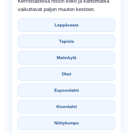
Kerrostaloissa hissin koko ja kantomatka
vaikuttavat paljon muuton kestoon.
Leppävaara
Tapiola
Matinkylä
Olari
Espoonlahti
Kivenlahti
Niittykumpu