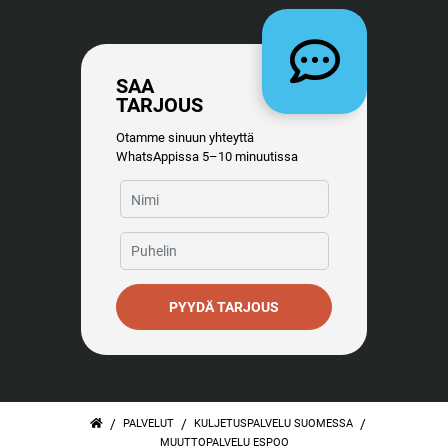
SAA
TARJOUS
Otamme sinuun yhteyttä
WhatsAppissa 5–10 minuutissa
PYYDÄ TARJOUS
/
/
/
PALVELUT
KULJETUSPALVELU SUOMESSA
MUUTTOPALVELU ESPOO