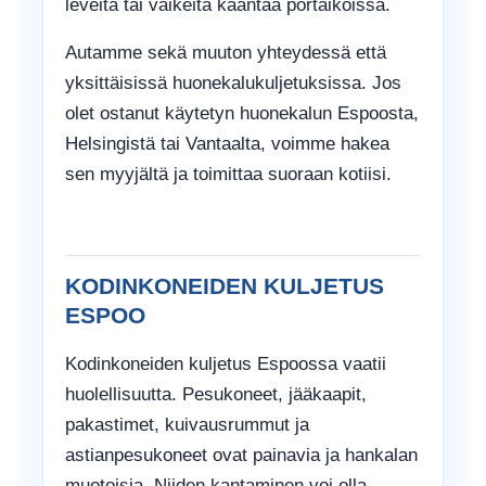
leveitä tai vaikeita kääntää portaikoissa.
Autamme sekä muuton yhteydessä että
yksittäisissä huonekalukuljetuksissa. Jos
olet ostanut käytetyn huonekalun Espoosta,
Helsingistä tai Vantaalta, voimme hakea
sen myyjältä ja toimittaa suoraan kotiisi.
KODINKONEIDEN KULJETUS
ESPOO
Kodinkoneiden kuljetus Espoossa vaatii
huolellisuutta. Pesukoneet, jääkaapit,
pakastimet, kuivausrummut ja
astianpesukoneet ovat painavia ja hankalan
muotoisia. Niiden kantaminen voi olla