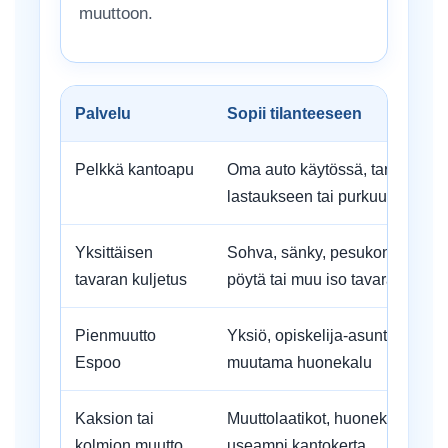
muuttoon.
Palvelu
Sopii tilanteeseen
Pelkkä kantoapu
Oma auto käytössä, tarvitset a
lastaukseen tai purkuun
Yksittäisen
Sohva, sänky, pesukone, jääka
tavaran kuljetus
pöytä tai muu iso tavara
Pienmuutto
Yksiö, opiskelija-asunto, pieni 
Espoo
muutama huonekalu
Kaksion tai
Muuttolaatikot, huonekalut, kod
kolmion muutto
useampi kantokerta