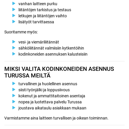
vanhan laitteen purku
liitäntöjen tarkistus ja testaus
letkujen ja liitäntöjen vaihto
lisätyöt tarvittaessa
Suoritamme myös:
vesi- ja viemäriliitännät
sähköliitännät valmiisiin kytkentöihin
kodinkoneiden asennuksen kalusteisiin
MIKSI VALITA KODINKONEIDEN ASENNUS
TURUSSA MEILTÄ
turvallinen ja huolellinen asennus
siisti työnjälki ja loppusiivous
kokenut ja ammattitaitoinen asentaja
nopea ja luotettava palvelu Turussa
joustava aikataulu asiakkaan mukaan
Varmistamme aina laitteen turvallisen ja oikean toiminnan.