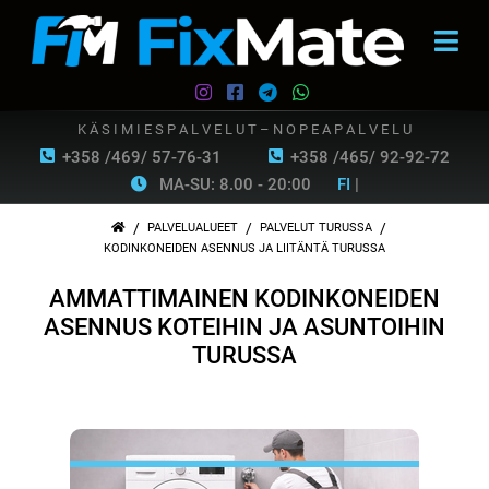
K Ä S I M I E S P A L V E L U T – N O P E A P A L V E L U
+358 /469/ 57-76-31
+358 /465/ 92-92-72
MA-SU: 8.00 - 20:00
FI
|
/
/
/
PALVELUALUEET
PALVELUT TURUSSA
KODINKONEIDEN ASENNUS JA LIITÄNTÄ TURUSSA
AMMATTIMAINEN KODINKONEIDEN
ASENNUS KOTEIHIN JA ASUNTOIHIN
TURUSSA