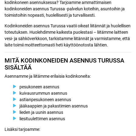
kodinkoneen asennuksessa? Tarjoamme ammattimaisen
kodinkoneiden asennus Turussa -palvelun koteihin, asuntoihin ja
toimistoihin nopeasti, huolellisesti ja turvallisesti.
Kodinkoneiden asennus Turussa vaatii oikeat liitännät ja huolellisen
toteutuksen. Huolehdimme kaikesta puolestasi – liitämme laitteen
vesi- ja sähköverkkoon, tarkistamme liitännät ja varmistamme, että
laite toimii moitteettomasti heti käyttöönotosta lähtien.
MITÄ KODINKONEIDEN ASENNUS TURUSSA
SISÄLTÄÄ
Asennamme ja liitämme erilaisia kodinkoneita:
pesukoneen asennus
kuivausrummun asennus
astianpesukoneen asennus
jääkaappien ja pakastimien asennus
lieden ja uunin asennus
liesituulettimen asennus
Lisäksi tarjoamme: