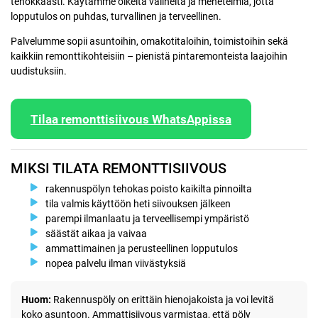
tehokkaasti. Käytämme oikeita välineitä ja menetelmiä, jotta
lopputulos on puhdas, turvallinen ja terveellinen.
Palvelumme sopii asuntoihin, omakotitaloihin, toimistoihin sekä
kaikkiin remonttikohteisiin – pienistä pintaremonteista laajoihin
uudistuksiin.
Tilaa remonttisiivous WhatsAppissa
MIKSI TILATA REMONTTISIIVOUS
rakennuspölyn tehokas poisto kaikilta pinnoilta
tila valmis käyttöön heti siivouksen jälkeen
parempi ilmanlaatu ja terveellisempi ympäristö
säästät aikaa ja vaivaa
ammattimainen ja perusteellinen lopputulos
nopea palvelu ilman viivästyksiä
Huom:
Rakennuspöly on erittäin hienojakoista ja voi levitä
koko asuntoon. Ammattisiivous varmistaa, että pöly