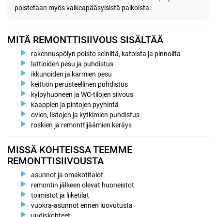
poistetaan myös vaikeapääsyisistä paikoista.
MITÄ REMONTTISIIVOUS SISÄLTÄÄ
rakennuspölyn poisto seiniltä, katoista ja pinnoilta
lattioiden pesu ja puhdistus
ikkunoiden ja karmien pesu
keittiön perusteellinen puhdistus
kylpyhuoneen ja WC-tilojen siivous
kaappien ja pintojen pyyhintä
ovien, listojen ja kytkimien puhdistus
roskien ja remonttijäämien keräys
MISSÄ KOHTEISSA TEEMME
REMONTTISIIVOUSTA
asunnot ja omakotitalot
remontin jälkeen olevat huoneistot
toimistot ja liiketilat
vuokra-asunnot ennen luovutusta
uudiskohteet