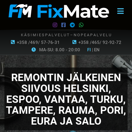
K Ä S I M I E S P A L V E L U T – N O P E A P A L V E L U
+358 /469/ 57-76-31
+358 /465/ 92-92-72
MA-SU: 8.00 - 20:00
FI
|
EN
REMONTIN JÄLKEINEN
SIIVOUS HELSINKI,
ESPOO, VANTAA, TURKU,
TAMPERE, RAUMA, PORI,
EURA JA SALO