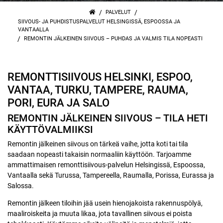
/
/
PALVELUT
SIIVOUS- JA PUHDISTUSPALVELUT HELSINGISSÄ, ESPOOSSA JA
VANTAALLA
/
REMONTIN JÄLKEINEN SIIVOUS – PUHDAS JA VALMIS TILA NOPEASTI
REMONTTISIIVOUS HELSINKI, ESPOO,
VANTAA, TURKU, TAMPERE, RAUMA,
PORI, EURA JA SALO
REMONTIN JÄLKEINEN SIIVOUS – TILA HETI
KÄYTTÖVALMIIKSI
Remontin jälkeinen siivous on tärkeä vaihe, jotta koti tai tila
saadaan nopeasti takaisin normaaliin käyttöön. Tarjoamme
ammattimaisen remonttisiivous-palvelun Helsingissä, Espoossa,
Vantaalla sekä Turussa, Tampereella, Raumalla, Porissa, Eurassa ja
Salossa.
Remontin jälkeen tiloihin jää usein hienojakoista rakennuspölyä,
maaliroiskeita ja muuta likaa, jota tavallinen siivous ei poista