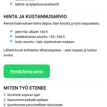
keittiö- ja kylpyhuoneremontit
HINTA JA KUSTANNUSARVIO
Remonttisiivouksen hinta riippuu tilan koosta ja työn laajuudesta.
pieni tila: alkaen 100 €
keskikokoinen asunto: 150–350 €
koko asunto / talo: sopimuksen mukaan
Lähetä kuvat kohteesta WhatsAppissa – saat nopean ja tarkan
arvion.
Pyydä hinta-arvio
MITEN TYÖ ETENEE
1. Sovimme sopivan ajan
2. Saavumme paikalle ajallaan
3. Suoritamme perusteellisen siivouksen