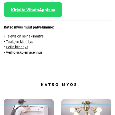
Kirjoita WhatsAppissa
Katso myös muut palvelumme:
•
Television seinäkiinnitys
•
Taulujen kiinnitys
•
Peilin kiinnitys
•
Verhokiskojen asennus
KATSO MYÖS