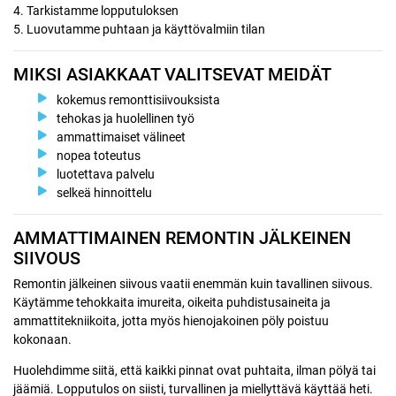
4. Tarkistamme lopputuloksen
5. Luovutamme puhtaan ja käyttövalmiin tilan
MIKSI ASIAKKAAT VALITSEVAT MEIDÄT
kokemus remonttisiivouksista
tehokas ja huolellinen työ
ammattimaiset välineet
nopea toteutus
luotettava palvelu
selkeä hinnoittelu
AMMATTIMAINEN REMONTIN JÄLKEINEN
SIIVOUS
Remontin jälkeinen siivous vaatii enemmän kuin tavallinen siivous.
Käytämme tehokkaita imureita, oikeita puhdistusaineita ja
ammattitekniikoita, jotta myös hienojakoinen pöly poistuu
kokonaan.
Huolehdimme siitä, että kaikki pinnat ovat puhtaita, ilman pölyä tai
jäämiä. Lopputulos on siisti, turvallinen ja miellyttävä käyttää heti.