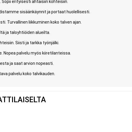
Sopii erityisesti ahtaisiin kohteisiin.
hdistamme sisäänkäynnit ja portaat huolellisesti.
i. Turvallinen liikkuminen koko talven ajan.
ä ja taloyhtiöiden alueilta.
isiin. Siisti ja tarkka työnjälki.
e. Nopea palvelu myös kiiretilanteissa.
sta ja saat arvion nopeasti.
ttava palvelu koko talvikauden.
ATTILAISELTA