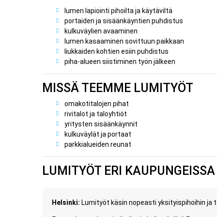
lumen lapiointi pihoilta ja käytäviltä
portaiden ja sisäänkäyntien puhdistus
kulkuväylien avaaminen
lumen kasaaminen sovittuun paikkaan
liukkaiden kohtien esiin puhdistus
piha-alueen siistiminen työn jälkeen
MISSÄ TEEMME LUMITYÖT
omakotitalojen pihat
rivitalot ja taloyhtiöt
yritysten sisäänkäynnit
kulkuväylät ja portaat
parkkialueiden reunat
LUMITYÖT ERI KAUPUNGEISSA
Helsinki:
Lumityöt käsin nopeasti yksityispihoihin ja t