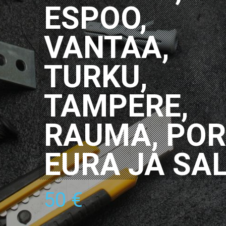
ESPOO,
VANTAA,
TURKU,
TAMPERE,
RAUMA, PORI
EURA JA SA
50 €