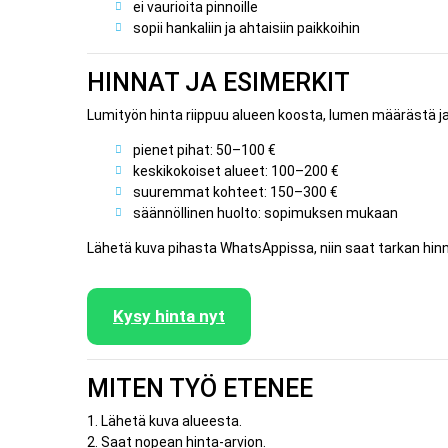
ei vaurioita pinnoille
sopii hankaliin ja ahtaisiin paikkoihin
HINNAT JA ESIMERKIT
Lumityön hinta riippuu alueen koosta, lumen määrästä ja 
pienet pihat: 50–100 €
keskikokoiset alueet: 100–200 €
suuremmat kohteet: 150–300 €
säännöllinen huolto: sopimuksen mukaan
Lähetä kuva pihasta WhatsAppissa, niin saat tarkan hin
Kysy hinta nyt
MITEN TYÖ ETENEE
1. Lähetä kuva alueesta.
2. Saat nopean hinta-arvion.