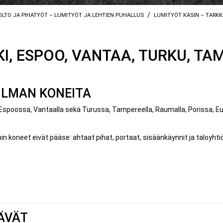
/
OLTO JA PIHATYÖT – LUMITYÖT JA LEHTIEN PUHALLUS
LUMITYÖT KÄSIN – TARK
I, ESPOO, VANTAA, TURKU, TAM
 ILMAN KONEITA
poossa, Vantaalla sekä Turussa, Tampereella, Raumalla, Porissa, Eur
ihin koneet eivät pääse: ahtaat pihat, portaat, sisäänkäynnit ja taloyht
TÄVÄT