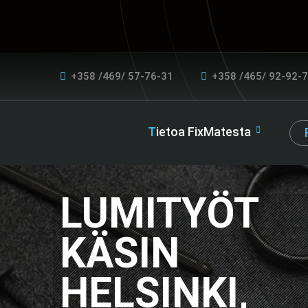
+358 /469/ 57-76-31
+358 /465/ 92-92-
Tietoa FixMatesta
LUMITYÖT
KÄSIN
HELSINKI,