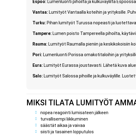
Espoo:
Lumenluonti pihoilta ja kulkuväyliltä Espoossa. 
Vantaa:
Lumityöt Vantaalla koteihin ja yrityksille. Pu
Turku:
Pihan lumityöt Turussa nopeasti ja luotettavast
Tampere:
Lumen poisto Tampereella pihoilta, käytävilt
Rauma:
Lumityöt Raumalla pieniin ja keskikokoisiin kohte
Pori:
Lumenluonti Porissa omakotitaloihin ja yrityksill
Eura:
Lumityöt Eurassa joustavasti. Lähetä kuva aluee
Salo:
Lumityöt Salossa pihoille ja kulkuväylille. Luote
MIKSI TILATA LUMITYÖT AMM
nopea reagointi lumisateen jälkeen
turvallisempi liikkuminen
säästät aikaa ja vaivaa
siisti ja tasainen lopputulos