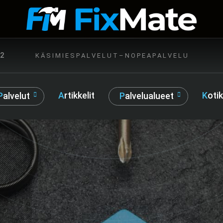
72
K Ä S I M I E S P A L V E L U T – N O P E A P A L V E L U
Artikkelit
Kot
Palvelut
Palvelualueet