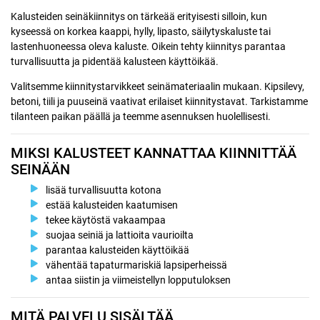
Kalusteiden seinäkiinnitys on tärkeää erityisesti silloin, kun
kyseessä on korkea kaappi, hylly, lipasto, säilytyskaluste tai
lastenhuoneessa oleva kaluste. Oikein tehty kiinnitys parantaa
turvallisuutta ja pidentää kalusteen käyttöikää.
Valitsemme kiinnitystarvikkeet seinämateriaalin mukaan. Kipsilevy,
betoni, tiili ja puuseinä vaativat erilaiset kiinnitystavat. Tarkistamme
tilanteen paikan päällä ja teemme asennuksen huolellisesti.
MIKSI KALUSTEET KANNATTAA KIINNITTÄÄ
SEINÄÄN
lisää turvallisuutta kotona
estää kalusteiden kaatumisen
tekee käytöstä vakaampaa
suojaa seiniä ja lattioita vaurioilta
parantaa kalusteiden käyttöikää
vähentää tapaturmariskiä lapsiperheissä
antaa siistin ja viimeistellyn lopputuloksen
MITÄ PALVELU SISÄLTÄÄ