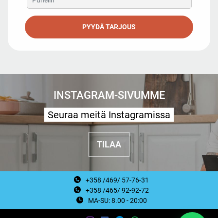
PYYDÄ TARJOUS
INSTAGRAM-SIVUMME
Seuraa meitä Instagramissa
TILAA
+358 /469/ 57-76-31
+358 /465/ 92-92-72
MA-SU: 8.00 - 20:00