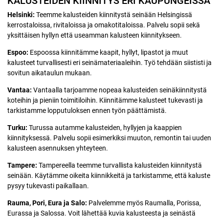
KALUSTEIDEN KIINNITYS ERI KAUPUNGEISSA
Helsinki:
Teemme kalusteiden kiinnitystä seinään Helsingissä
kerrostaloissa, rivitaloissa ja omakotitaloissa. Palvelu sopii sekä
yksittäisen hyllyn että useamman kalusteen kiinnitykseen.
Espoo:
Espoossa kiinnitämme kaapit, hyllyt, lipastot ja muut
kalusteet turvallisesti eri seinämateriaaleihin. Työ tehdään siististi ja
sovitun aikataulun mukaan.
Vantaa:
Vantaalla tarjoamme nopeaa kalusteiden seinäkiinnitystä
koteihin ja pieniin toimitiloihin. Kiinnitämme kalusteet tukevasti ja
tarkistamme lopputuloksen ennen työn päättämistä.
Turku:
Turussa autamme kalusteiden, hyllyjen ja kaappien
kiinnityksessä. Palvelu sopii esimerkiksi muuton, remontin tai uuden
kalusteen asennuksen yhteyteen.
Tampere:
Tampereella teemme turvallista kalusteiden kiinnitystä
seinään. Käytämme oikeita kiinnikkeitä ja tarkistamme, että kaluste
pysyy tukevasti paikallaan.
Rauma, Pori, Eura ja Salo:
Palvelemme myös Raumalla, Porissa,
Eurassa ja Salossa. Voit lähettää kuvia kalusteesta ja seinästä