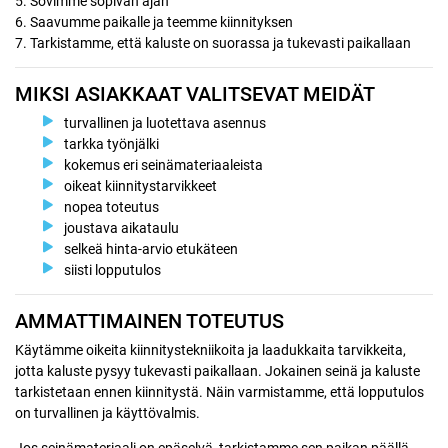
5. Sovimme sopivan ajan
6. Saavumme paikalle ja teemme kiinnityksen
7. Tarkistamme, että kaluste on suorassa ja tukevasti paikallaan
MIKSI ASIAKKAAT VALITSEVAT MEIDÄT
turvallinen ja luotettava asennus
tarkka työnjälki
kokemus eri seinämateriaaleista
oikeat kiinnitystarvikkeet
nopea toteutus
joustava aikataulu
selkeä hinta-arvio etukäteen
siisti lopputulos
AMMATTIMAINEN TOTEUTUS
Käytämme oikeita kiinnitystekniikoita ja laadukkaita tarvikkeita,
jotta kaluste pysyy tukevasti paikallaan. Jokainen seinä ja kaluste
tarkistetaan ennen kiinnitystä. Näin varmistamme, että lopputulos
on turvallinen ja käyttövalmis.
Jos seinämateriaali on epäselvä, tarkistamme sen paikan päällä.