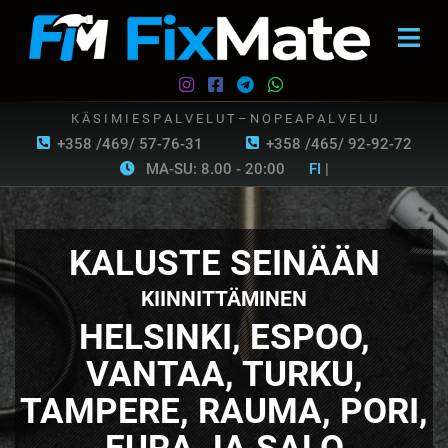
K Ä S I M I E S P A L V E L U T – N O P E A P A L V E L U
+358 /469/ 57-76-31
+358 /465/ 92-92-72
MA-SU: 8.00 - 20:00
FI
|
KALUSTE SEINÄÄN
KIINNITTÄMINEN
HELSINKI, ESPOO,
VANTAA, TURKU,
TAMPERE, RAUMA, PORI,
EURA JA SALO