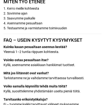
MITEN TYÖ ETENEE
1. Kerro meille kohteesta
2. Sovimme ajan
3. Saavumme paikalle
4. Asennamme pesualtaan
5. Testaamme ja varmistamme toimivuuden
FAQ – USEIN KYSYTYT KYSYMYKSET
Kuinka kauan pesualtaan asennus kestää?
Yleensä 1–2 tuntia riippuen kohteesta.
Voinko ostaa pesualtaan itse?
Kyllä, asennamme asiakkaan hankkimat tuotteet.
Mitä jos liitännät ovat vanhat?
Tarkistamme ne ja vaihdamme tarvittaessa turvallisesti.
Voiko samalla käynnillä tehdä muita töitä?
Kyllä, suosittelemme yhdistämään useita pieniä töitä.
Tarvitaanko erikoistyökaluja?
Ei – tuomme kaikki tarvittavat välineet mukanamme.