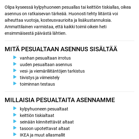
Olipa kyseessä kylpyhuoneen pesuallas tai keittiön tiskiallas, oikea
asennus on ratkaisevan tärkeää. Huonosti tehty liitäntä voi
aiheuttaa vuotoja, kosteusvaurioita ja lisäkustannuksia.
Ammattilainen varmistaa, että kaikki toimii oikein heti
ensimmäisestä päivästä lähtien.
MITÄ PESUALTAAN ASENNUS SISÄLTÄÄ
vanhan pesualtaan irrotus
uuden pesualtaan asennus
vesi- ja viemäriliitäntöjen tarkistus
tiivistys ja viimeistely
toiminnan testaus
MILLAISIA PESUALTAITA ASENNAMME
kylpyhuoneen pesualtaat
keittiön tiskialtaat
seinään kiinnitettävät altaat
tasoon upotettavat altaat
IKEA ja muut allasmallit