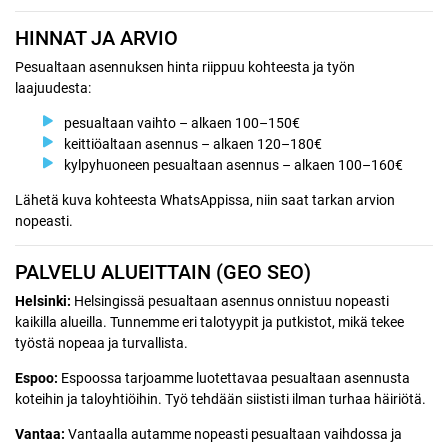
HINNAT JA ARVIO
Pesualtaan asennuksen hinta riippuu kohteesta ja työn
laajuudesta:
pesualtaan vaihto – alkaen 100–150€
keittiöaltaan asennus – alkaen 120–180€
kylpyhuoneen pesualtaan asennus – alkaen 100–160€
Lähetä kuva kohteesta WhatsAppissa, niin saat tarkan arvion
nopeasti.
PALVELU ALUEITTAIN (GEO SEO)
Helsinki:
Helsingissä pesualtaan asennus onnistuu nopeasti
kaikilla alueilla. Tunnemme eri talotyypit ja putkistot, mikä tekee
työstä nopeaa ja turvallista.
Espoo:
Espoossa tarjoamme luotettavaa pesualtaan asennusta
koteihin ja taloyhtiöihin. Työ tehdään siististi ilman turhaa häiriötä.
Vantaa:
Vantaalla autamme nopeasti pesualtaan vaihdossa ja