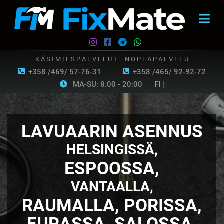
K Ä S I M I E S P A L V E L U T – N O P E A P A L V E L U
+358 /469/ 57-76-31
+358 /465/ 92-92-72
MA-SU: 8.00 - 20:00
FI
|
LAVUAARIN ASENNUS
HELSINGISSÄ,
ESPOOSSA,
VANTAALLA,
RAUMALLA, PORISSA,
EURASSA, SALOSSA,