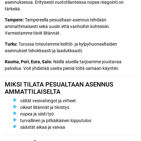
asennuksessa. Erityisesti vuototilanteissa nopea reagointi on
tärkeää.
Tampere:
Tampereella pesualtaan asennus tehdään
ammattimaisesti sekä uusiin että vanhoihin kohteisiin.
Varmistamme tiiviit liitännät.
Turku:
Turussa toteutamme keittiö- ja kylpyhuonealtaiden
asennukset tehokkaasti ja laadukkaasti.
Rauma, Pori, Eura, Salo:
Näillä alueilla tarjoamme joustavaa
palvelua. Voit yhdistää useita pieniä töitä samaan käyntiin.
MIKSI TILATA PESUALTAAN ASENNUS
AMMATTILAISELTA
vältät vesivahingot ja virheet
oikeat liitännät ja tiivistys
nopea ja siisti työ
turvallinen ja pitkäikäinen lopputulos
säästät aikaa ja vaivaa