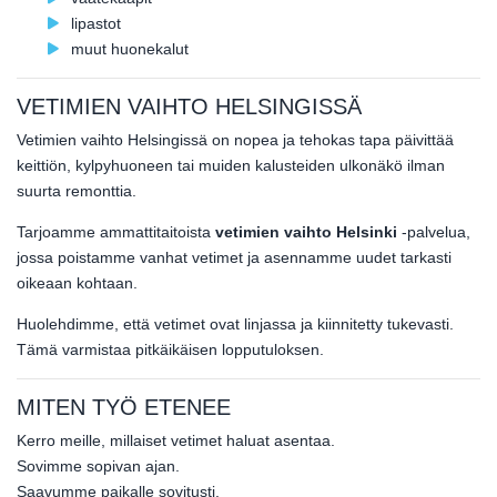
lipastot
muut huonekalut
VETIMIEN VAIHTO HELSINGISSÄ
Vetimien vaihto Helsingissä on nopea ja tehokas tapa päivittää
keittiön, kylpyhuoneen tai muiden kalusteiden ulkonäkö ilman
suurta remonttia.
Tarjoamme ammattitaitoista
vetimien vaihto Helsinki
-palvelua,
jossa poistamme vanhat vetimet ja asennamme uudet tarkasti
oikeaan kohtaan.
Huolehdimme, että vetimet ovat linjassa ja kiinnitetty tukevasti.
Tämä varmistaa pitkäikäisen lopputuloksen.
MITEN TYÖ ETENEE
Kerro meille, millaiset vetimet haluat asentaa.
Sovimme sopivan ajan.
Saavumme paikalle sovitusti.