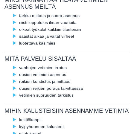
ASENNUS MEILTÄ
tarkka mittaus ja suora asennus
siisti lopputulos ilman vaurioita
oikeat työkalut kaikkiin tilanteisiin
säästät aikaa ja vältät virheet
luotettava käsimies
MITÄ PALVELU SISÄLTÄÄ
vanhojen vetimien irrotus
uusien vetimien asennus
reikien kohdistus ja mittaus
uusien reikien poraus tarvittaessa
vetimien suoruuden tarkistus
MIHIN KALUSTEISIIN ASENNAMME VETIMIÄ
keittiökaapit
kylpyhuoneen kalusteet
vaatekaapit