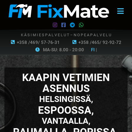
K Ä S I M I E S P A L V E L U T – N O P E A P A L V E L U
+358 /469/ 57-76-31
+358 /465/ 92-92-72
MA-SU: 8.00 - 20:00
FI
|
KAAPIN VETIMIEN
ASENNUS
HELSINGISSÄ,
ESPOOSSA,
VANTAALLA,
RAUMALLA, PORISSA,