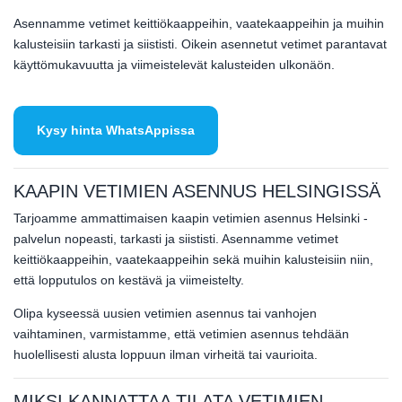
Asennamme vetimet keittiökaappeihin, vaatekaappeihin ja muihin
kalusteisiin tarkasti ja siististi. Oikein asennetut vetimet parantavat
käyttömukavuutta ja viimeistelevät kalusteiden ulkonäön.
Kysy hinta WhatsAppissa
KAAPIN VETIMIEN ASENNUS HELSINGISSÄ
Tarjoamme ammattimaisen kaapin vetimien asennus Helsinki -
palvelun nopeasti, tarkasti ja siististi. Asennamme vetimet
keittiökaappeihin, vaatekaappeihin sekä muihin kalusteisiin niin,
että lopputulos on kestävä ja viimeistelty.
Olipa kyseessä uusien vetimien asennus tai vanhojen
vaihtaminen, varmistamme, että vetimien asennus tehdään
huolellisesti alusta loppuun ilman virheitä tai vaurioita.
MIKSI KANNATTAA TILATA VETIMIEN