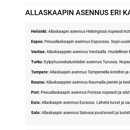
ALLASKAAPIN ASENNUS ERI 
Helsinki:
Allaskaapin asennus Helsingissä nopeasti koteih
Espoo:
Pesuallaskaapin asennus Espoossa. Sopii uusiin
Vantaa:
Allaskaappien asennus Vantaalla. Huolellinen ki
Turku:
Kylpyhuonekalusteiden asennus Turussa. Nopea 
Tampere:
Allaskaapin asennus Tampereella koteihin ja 
Rauma:
Allaskaappien asennus Raumalla pieniin ja kesk
Pori:
Pesuallaskaapin asennus Porissa nopeasti ja siisti
Eura:
Allaskaapin asennus Eurassa. Lähetä kuvat ja saa
Salo:
Allaskaapin asennus Salossa joustavasti ja luotet