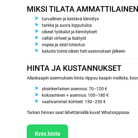
MIKSI TILATA AMMATTILAINE
turvallinen ja kestävä kiinnitys
tarkka ja suora lopputulos
oikeat työkalut ja kiinnitykset
vältät virheet ja lisätyöt
nopea ja siisti toteutus
kaluste toimii oikein heti asennuksen jälkeen
HINTA JA KUSTANNUKSET
Allaskaapin asennuksen hinta riippuu kaapin mallista, ko
yksinkertainen asennus: 70–120 €
kokoaminen + asennus: 100–180 €
vaativammat kohteet: 150–250 €
Tarkan hinnan saat lähettämällä kuvat WhatsAppissa.
Kysy hinta