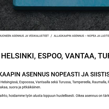
/
UONEEN ASENNUS JA VESIKALUSTEET
ALLASKAAPIN ASENNUS – NOPEA JA LUOT
ELSINKI, ESPOO, VANTAA, TU
APIN ASENNUS NOPEASTI JA SIISTIS
elsingissä, Espoossa, Vantaalla sekä Turussa, Tampereella, Raumalla,
 vakaa, suora ja pitkäikäinen.
aihto, hoidamme työn alusta loppuun huolellisesti. Oikea asennus on tärke