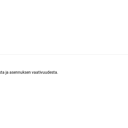
N
osta ja asennuksen vaativuudesta.