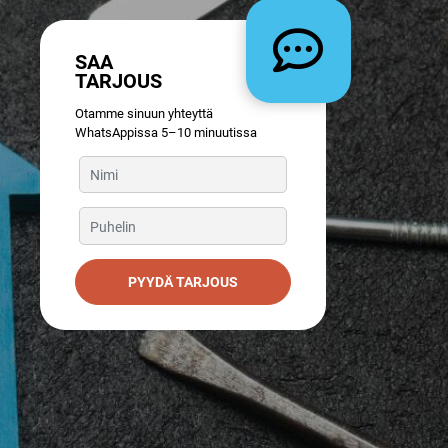
SAA
TARJOUS
Otamme sinuun yhteyttä
WhatsAppissa 5–10 minuutissa
PYYDÄ TARJOUS