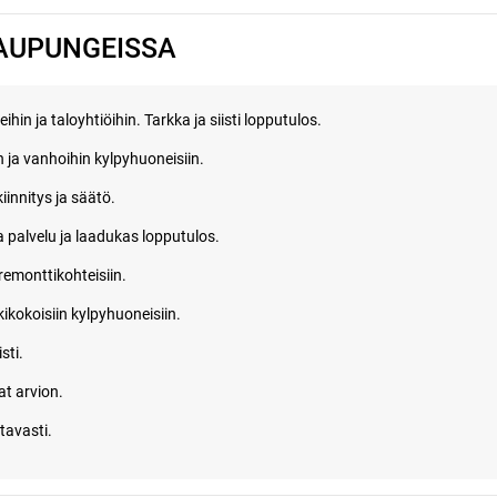
KAUPUNGEISSA
in ja taloyhtiöihin. Tarkka ja siisti lopputulos.
 ja vanhoihin kylpyhuoneisiin.
innitys ja säätö.
palvelu ja laadukas lopputulos.
remonttikohteisiin.
ikokoisiin kylpyhuoneisiin.
sti.
t arvion.
tavasti.