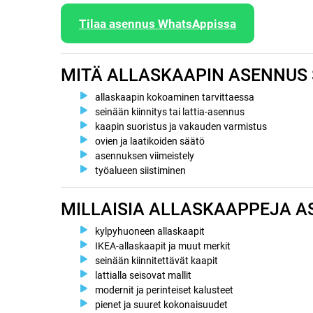
Tilaa asennus WhatsAppissa
MITÄ ALLASKAAPIN ASENNUS 
allaskaapin kokoaminen tarvittaessa
seinään kiinnitys tai lattia-asennus
kaapin suoristus ja vakauden varmistus
ovien ja laatikoiden säätö
asennuksen viimeistely
työalueen siistiminen
MILLAISIA ALLASKAAPPEJA 
kylpyhuoneen allaskaapit
IKEA-allaskaapit ja muut merkit
seinään kiinnitettävät kaapit
lattialla seisovat mallit
modernit ja perinteiset kalusteet
pienet ja suuret kokonaisuudet