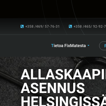
+358 /469/ 57-76-31
+358 /465/ 92-92-
Tietoa FixMatesta
ALLASKAAP
ASENNUS
HELSINGISSÄ