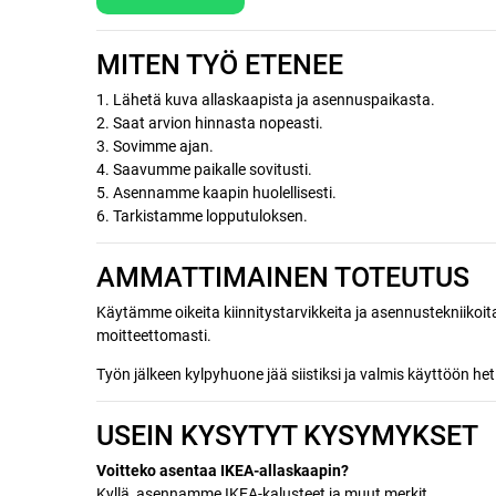
MITEN TYÖ ETENEE
1. Lähetä kuva allaskaapista ja asennuspaikasta.
2. Saat arvion hinnasta nopeasti.
3. Sovimme ajan.
4. Saavumme paikalle sovitusti.
5. Asennamme kaapin huolellisesti.
6. Tarkistamme lopputuloksen.
AMMATTIMAINEN TOTEUTUS
Käytämme oikeita kiinnitystarvikkeita ja asennustekniikoita
moitteettomasti.
Työn jälkeen kylpyhuone jää siistiksi ja valmis käyttöön het
USEIN KYSYTYT KYSYMYKSET
Voitteko asentaa IKEA-allaskaapin?
Kyllä, asennamme IKEA-kalusteet ja muut merkit.