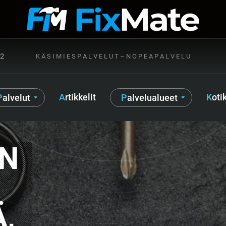
72
K Ä S I M I E S P A L V E L U T – N O P E A P A L V E L U
Artikkelit
Kot
Palvelut
Palvelualueet
IN
,