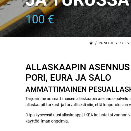
100 €
/
/
PALVELUT
KYLPYH
ALLASKAAPIN ASENNUS H
PORI, EURA JA SALO
AMMATTIMAINEN PESUALLASKA
Tarjoamme ammattimaisen allaskaapin asennus -palvelun H
allaskaapit tarkasti ja turvallisesti niin, että lopputulos on
Olipa kyseessä uusi allaskaappi, IKEA-kaluste tai vanhan v
käyttöä ilman ongelmia.