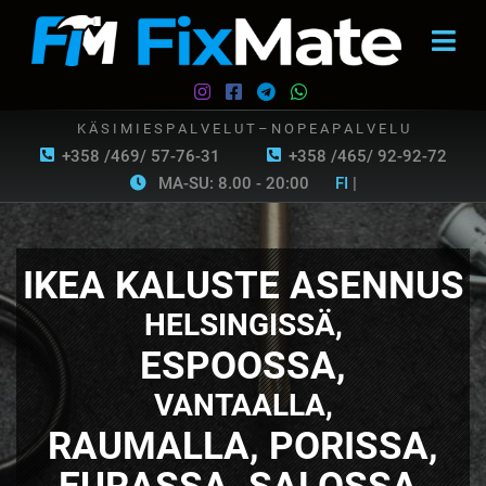
K Ä S I M I E S P A L V E L U T – N O P E A P A L V E L U
+358 /469/ 57-76-31
+358 /465/ 92-92-72
MA-SU: 8.00 - 20:00
FI
|
IKEA KALUSTE ASENNUS
HELSINGISSÄ,
ESPOOSSA,
VANTAALLA,
RAUMALLA, PORISSA,
EURASSA, SALOSSA,