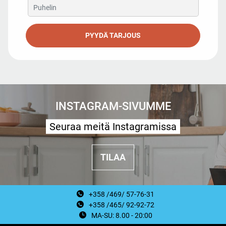
PYYDÄ TARJOUS
INSTAGRAM-SIVUMME
Seuraa meitä Instagramissa
TILAA
+358 /469/ 57-76-31
+358 /465/ 92-92-72
MA-SU: 8.00 - 20:00