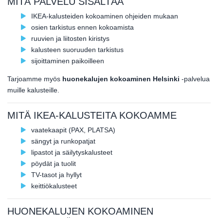
MITÄ PALVELU SISÄLTÄÄ
IKEA-kalusteiden kokoaminen ohjeiden mukaan
osien tarkistus ennen kokoamista
ruuvien ja liitosten kiristys
kalusteen suoruuden tarkistus
sijoittaminen paikoilleen
Tarjoamme myös
huonekalujen kokoaminen Helsinki
-palvelua
muille kalusteille.
MITÄ IKEA-KALUSTEITA KOKOAMME
vaatekaapit (PAX, PLATSA)
sängyt ja runkopatjat
lipastot ja säilytyskalusteet
pöydät ja tuolit
TV-tasot ja hyllyt
keittiökalusteet
HUONEKALUJEN KOKOAMINEN