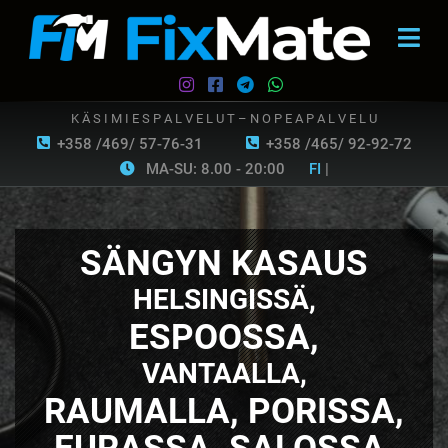
K Ä S I M I E S P A L V E L U T – N O P E A P A L V E L U
+358 /469/ 57-76-31
+358 /465/ 92-92-72
MA-SU: 8.00 - 20:00
FI
|
SÄNGYN KASAUS
HELSINGISSÄ,
ESPOOSSA,
VANTAALLA,
RAUMALLA, PORISSA,
EURASSA, SALOSSA,