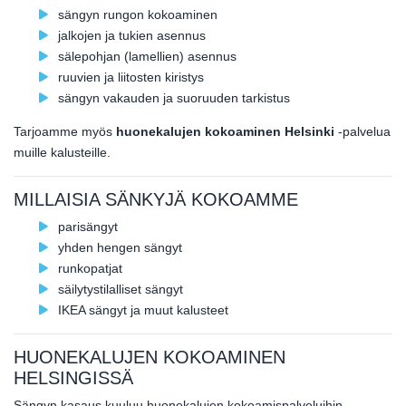
sängyn rungon kokoaminen
jalkojen ja tukien asennus
sälepohjan (lamellien) asennus
ruuvien ja liitosten kiristys
sängyn vakauden ja suoruuden tarkistus
Tarjoamme myös
huonekalujen kokoaminen Helsinki
-palvelua
muille kalusteille.
MILLAISIA SÄNKYJÄ KOKOAMME
parisängyt
yhden hengen sängyt
runkopatjat
säilytystilalliset sängyt
IKEA sängyt ja muut kalusteet
HUONEKALUJEN KOKOAMINEN
HELSINGISSÄ
Sängyn kasaus kuuluu huonekalujen kokoamispalveluihin.