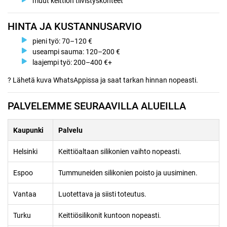
muut keittiön tiivistyskohteet
HINTA JA KUSTANNUSARVIO
pieni työ: 70–120 €
useampi sauma: 120–200 €
laajempi työ: 200–400 €+
? Lähetä kuva WhatsAppissa ja saat tarkan hinnan nopeasti.
PALVELEMME SEURAAVILLA ALUEILLA
Kaupunki
Palvelu
Helsinki
Keittiöaltaan silikonien vaihto nopeasti.
Espoo
Tummuneiden silikonien poisto ja uusiminen.
Vantaa
Luotettava ja siisti toteutus.
Turku
Keittiösilikonit kuntoon nopeasti.