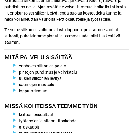
Keittiössä silikonisaumat altistuvat jatkuvasti vedelle, rasvalle ja
puhdistusaineille. Ajan myötä ne voivat tummua, halkeilla tai irrota.
Huonokuntoiset silikonit eivät enää suojaa kosteudelta kunnolla,
mikä voi aiheuttaa vaurioita keittiökalusteille ja työtasoille.
Teemme silikonien vaihdon alusta loppuun: poistamme vanhat
silikonit, puhdistamme pinnat ja teemme uudet siistit ja kestävät
saumat.
MITÄ PALVELU SISÄLTÄÄ
vanhojen silikonien poisto
pintojen puhdistus ja valmistelu
uusien silikonien levitys
saumojen muotoilu
lopputarkastus
MISSÄ KOHTEISSA TEEMME TYÖN
keittiön pesualtaat
työtasojen ja altaan liitoskohdat
allaskaapit