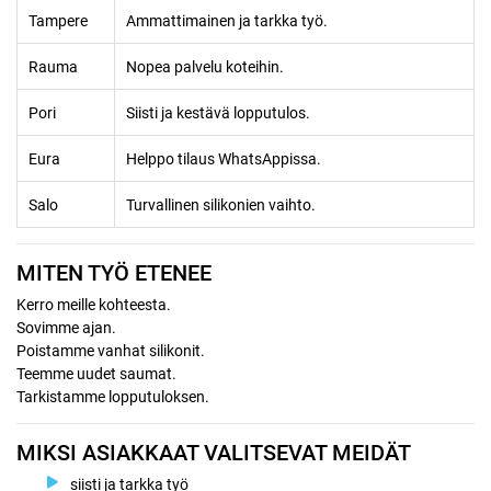
Tampere
Ammattimainen ja tarkka työ.
Rauma
Nopea palvelu koteihin.
Pori
Siisti ja kestävä lopputulos.
Eura
Helppo tilaus WhatsAppissa.
Salo
Turvallinen silikonien vaihto.
MITEN TYÖ ETENEE
Kerro meille kohteesta.
Sovimme ajan.
Poistamme vanhat silikonit.
Teemme uudet saumat.
Tarkistamme lopputuloksen.
MIKSI ASIAKKAAT VALITSEVAT MEIDÄT
siisti ja tarkka työ