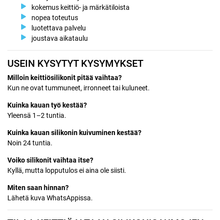
kokemus keittiö- ja märkätiloista
nopea toteutus
luotettava palvelu
joustava aikataulu
USEIN KYSYTYT KYSYMYKSET
Milloin keittiösilikonit pitää vaihtaa?
Kun ne ovat tummuneet, irronneet tai kuluneet.
Kuinka kauan työ kestää?
Yleensä 1–2 tuntia.
Kuinka kauan silikonin kuivuminen kestää?
Noin 24 tuntia.
Voiko silikonit vaihtaa itse?
Kyllä, mutta lopputulos ei aina ole siisti.
Miten saan hinnan?
Lähetä kuva WhatsAppissa.