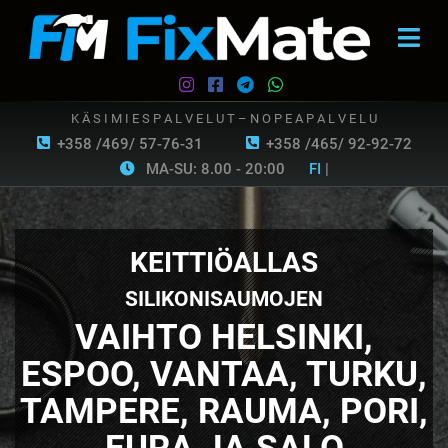
K Ä S I M I E S P A L V E L U T – N O P E A P A L V E L U
+358 /469/ 57-76-31
+358 /465/ 92-92-72
MA-SU: 8.00 - 20:00
FI
|
KEITTIÖALLAS
SILIKONISAUMOJEN
VAIHTO HELSINKI,
ESPOO, VANTAA, TURKU,
TAMPERE, RAUMA, PORI,
EURA JA SALO