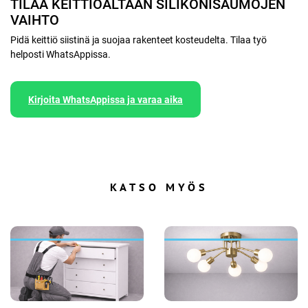
TILAA KEITTIÖALTAAN SILIKONISAUMOJEN
VAIHTO
Pidä keittiö siistinä ja suojaa rakenteet kosteudelta. Tilaa työ
helposti WhatsAppissa.
Kirjoita WhatsAppissa ja varaa aika
KATSO MYÖS