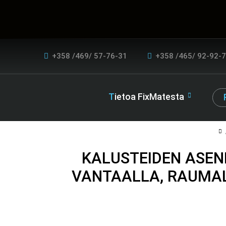
+358 /469/ 57-76-31
+358 /465/ 92-92-
Tietoa FixMatesta
KALUSTEIDEN ASEN
VANTAALLA, RAUMAL