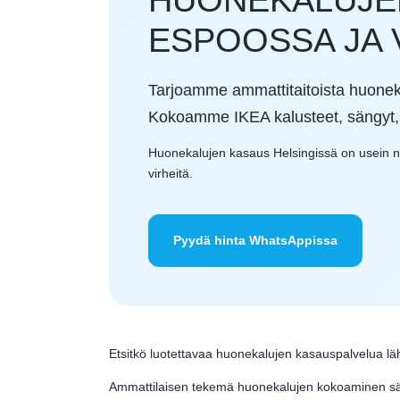
ESPOOSSA JA 
Tarjoamme ammattitaitoista huoneka
Kokoamme IKEA kalusteet, sängyt, v
Huonekalujen kasaus Helsingissä on usein nope
virheitä.
Pyydä hinta WhatsAppissa
Etsitkö luotettavaa huonekalujen kasauspalvelua läh
Ammattilaisen tekemä huonekalujen kokoaminen säästä