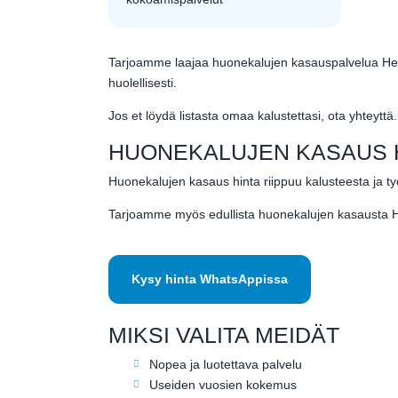
Tarjoamme laajaa huonekalujen kasauspalvelua Hels
huolellisesti.
Jos et löydä listasta omaa kalustettasi, ota yhteyt
HUONEKALUJEN KASAUS H
Huonekalujen kasaus hinta riippuu kalusteesta ja t
Tarjoamme myös edullista huonekalujen kasausta He
Kysy hinta WhatsAppissa
MIKSI VALITA MEIDÄT
Nopea ja luotettava palvelu
Useiden vuosien kokemus