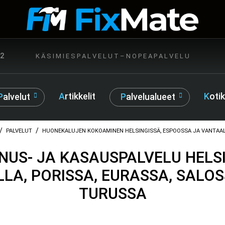
72
K Ä S I M I E S P A L V E L U T – N O P E A P A L V E L U
Artikkelit
Kot
Palvelut
Palvelualueet
/
/
PALVELUT
HUONEKALUJEN KOKOAMINEN HELSINGISSÄ, ESPOOSSA JA VANTAA
NUS- JA KASAUSPALVELU HELSI
LA, PORISSA, EURASSA, SALOS
TURUSSA