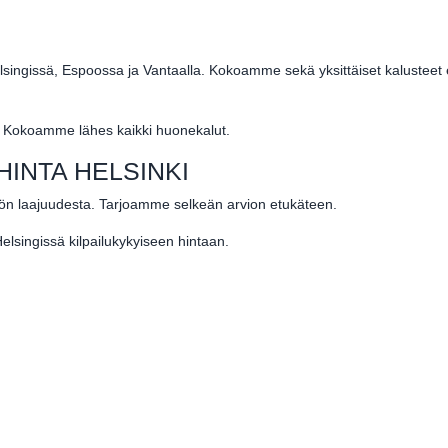
ingissä, Espoossa ja Vantaalla. Kokoamme sekä yksittäiset kalusteet
tä. Kokoamme lähes kaikki huonekalut.
INTA HELSINKI
yön laajuudesta. Tarjoamme selkeän arvion etukäteen.
lsingissä kilpailukykyiseen hintaan.