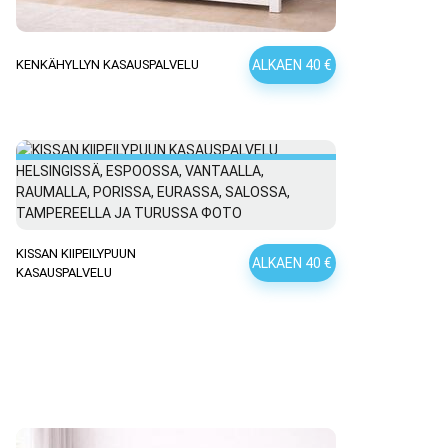
ALKAEN 40 €
KENKÄHYLLYN KASAUSPALVELU
KISSAN KIIPEILYPUUN
ALKAEN 40 €
KASAUSPALVELU