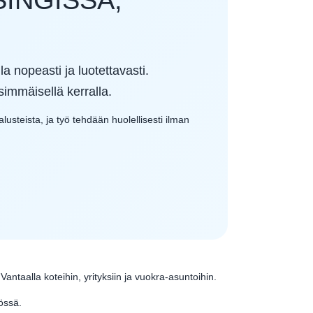
 nopeasti ja luotettavasti.
immäisellä kerralla.
usteista, ja työ tehdään huolellisesti ilman
taalla koteihin, yrityksiin ja vuokra-asuntoihin.
össä.