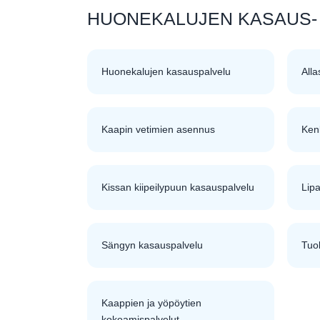
HUONEKALUJEN KASAUS-
Huonekalujen kasauspalvelu
All
Kaapin vetimien asennus
Ken
Kissan kiipeilypuun kasauspalvelu
Lip
Sängyn kasauspalvelu
Tuol
Kaappien ja yöpöytien
kokoamispalvelut