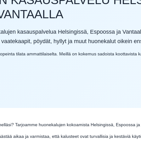
VANTAALLA
lujen kasauspalvelua Helsingissä, Espoossa ja Vantaalla
aatekaapit, pöydät, hyllyt ja muut huonekalut oikein ens
inta tilata ammattilaiselta. Meillä on kokemus sadoista koottavista kal
elläsi? Tarjoamme huonekalujen kokoamista Helsingissä, Espoossa ja Van
ä aikaa ja varmistaa, että kalusteet ovat turvallisia ja kestäviä käyt