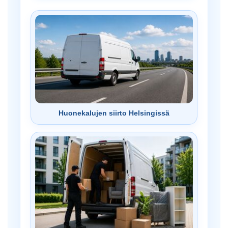
Huonekalujen siirto Helsingissä