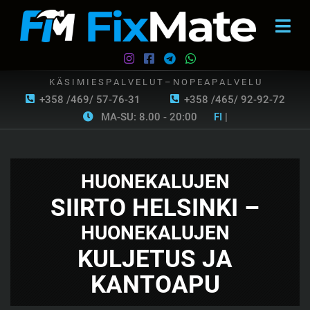
K Ä S I M I E S P A L V E L U T – N O P E A P A L V E L U
+358 /469/ 57-76-31
+358 /465/ 92-92-72
MA-SU: 8.00 - 20:00
FI
|
HUONEKALUJEN
SIIRTO HELSINKI –
HUONEKALUJEN
KULJETUS JA
KANTOAPU