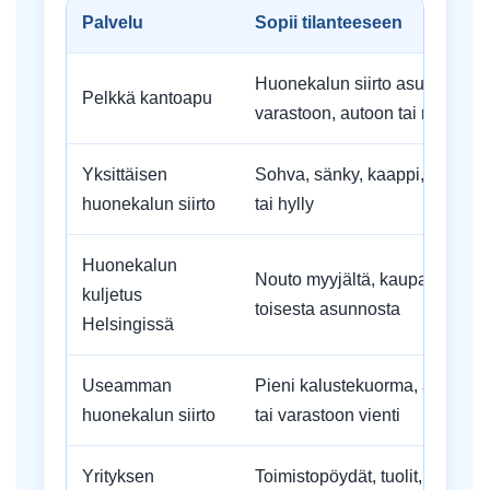
Palvelu
Sopii tilanteeseen
Huonekalun siirto asunnon sis
Pelkkä kantoapu
varastoon, autoon tai rappukä
Yksittäisen
Sohva, sänky, kaappi, ruokapöy
huonekalun siirto
tai hylly
Huonekalun
Nouto myyjältä, kaupasta, vara
kuljetus
toisesta asunnosta
Helsingissä
Useamman
Pieni kalustekuorma, asunnon 
huonekalun siirto
tai varastoon vienti
Yrityksen
Toimistopöydät, tuolit, hyllyt, k