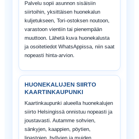
Palvelu sopii asunnon sisäisiin
siirtoihin, yksittäisen huonekalun
kuljetukseen, Tori-ostoksen noutoon,
varastoon vientiin tai pienempään
muuttoon. Lähetä kuva huonekalusta
ja osoitetiedot WhatsAppissa, niin saat
nopeasti hinta-arvion.
HUONEKALUJEN SIIRTO
KAARTINKAUPUNKI
Kaartinkaupunki alueella huonekalujen
siirto Helsingissä onnistuu nopeasti ja
joustavasti. Autamme sohvien,
sänkyjen, kaappien, pöytien,
lipastojen, hyllyjen ja muiden