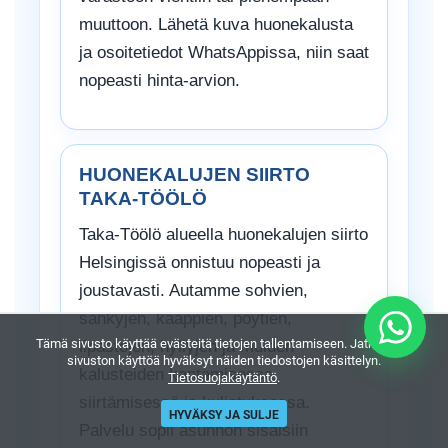
muuttoon. Lähetä kuva huonekalusta
ja osoitetiedot WhatsAppissa, niin saat
nopeasti hinta-arvion.
HUONEKALUJEN SIIRTO
TAKA-TÖÖLÖ
Taka-Töölö alueella huonekalujen siirto
Helsingissä onnistuu nopeasti ja
joustavasti. Autamme sohvien,
sänkyjen, kaappien, pöytien,
Tämä sivusto käyttää evästeitä tietojen tallentamiseen. Jatkamalla
lipastojen, hyllyjen ja muiden
sivuston käyttöä hyväksyt näiden tiedostojen käsittelyn.
kalusteiden kantamisessa,
Tietosuojakäytäntö
.
siirtämisessä ja kuljetuksessa.
HYVÄKSY JA SULJE
Palvelu sopii asunnon sisäisiin