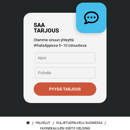
SAA
TARJOUS
Otamme sinuun yhteyttä
WhatsAppissa 5–10 minuutissa
PYYDÄ TARJOUS
/
/
/
PALVELUT
KULJETUSPALVELU SUOMESSA
HUONEKALUJEN SIIRTO HELSINKI