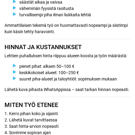
säästät aikaa ja vaivaa
vähemmän fyysistä rasitusta
turvallisempi piha ilman liukkaita lehtiä
Ammattilaisen tekemä työ on huomattavasti nopeampi ja siistimpi
kuin käsin tehty haravointi.
HINNAT JA KUSTANNUKSET
Lehtien puhalluksen hinta riippuu alueen koosta ja työn määrästä:
pienet pihat: alkaen 50–100 €
keskikokoiset alueet: 100–250 €
suuret piha-alueet ja taloyhtiöt: sopimuksen mukaan
Lähetä kuva pihasta WhatsAppissa – saat tarkan hinnan nopeasti.
MITEN TYÖ ETENEE
1. Kerro pihan koko ja sijainti
2. Lähetä kuvat tarvittaessa
3. Saat hinta-arvion nopeasti
4. Sovimme sopivan ajan