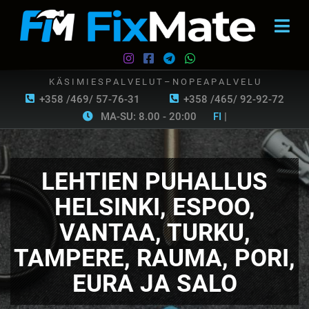
K Ä S I M I E S P A L V E L U T – N O P E A P A L V E L U
+358 /469/ 57-76-31
+358 /465/ 92-92-72
MA-SU: 8.00 - 20:00
FI
|
LEHTIEN PUHALLUS
HELSINKI, ESPOO,
VANTAA, TURKU,
TAMPERE, RAUMA, PORI,
EURA JA SALO