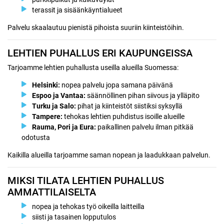
terassit ja sisäänkäyntialueet
Palvelu skaalautuu pienistä pihoista suuriin kiinteistöihin.
LEHTIEN PUHALLUS ERI KAUPUNGEISSA
Tarjoamme lehtien puhallusta useilla alueilla Suomessa:
Helsinki:
nopea palvelu jopa samana päivänä
Espoo ja Vantaa:
säännöllinen pihan siivous ja ylläpito
Turku ja Salo:
pihat ja kiinteistöt siistiksi syksyllä
Tampere:
tehokas lehtien puhdistus isoille alueille
Rauma, Pori ja Eura:
paikallinen palvelu ilman pitkää
odotusta
Kaikilla alueilla tarjoamme saman nopean ja laadukkaan palvelun.
MIKSI TILATA LEHTIEN PUHALLUS
AMMATTILAISELTA
nopea ja tehokas työ oikeilla laitteilla
siisti ja tasainen lopputulos