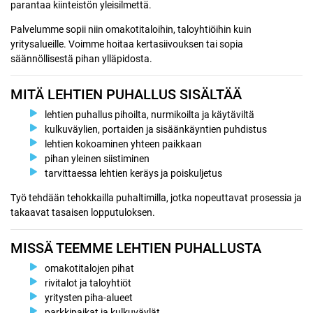
parantaa kiinteistön yleisilmettä.
Palvelumme sopii niin omakotitaloihin, taloyhtiöihin kuin
yritysalueille. Voimme hoitaa kertasiivouksen tai sopia
säännöllisestä pihan ylläpidosta.
MITÄ LEHTIEN PUHALLUS SISÄLTÄÄ
lehtien puhallus pihoilta, nurmikoilta ja käytäviltä
kulkuväylien, portaiden ja sisäänkäyntien puhdistus
lehtien kokoaminen yhteen paikkaan
pihan yleinen siistiminen
tarvittaessa lehtien keräys ja poiskuljetus
Työ tehdään tehokkailla puhaltimilla, jotka nopeuttavat prosessia ja
takaavat tasaisen lopputuloksen.
MISSÄ TEEMME LEHTIEN PUHALLUSTA
omakotitalojen pihat
rivitalot ja taloyhtiöt
yritysten piha-alueet
parkkipaikat ja kulkuväylät