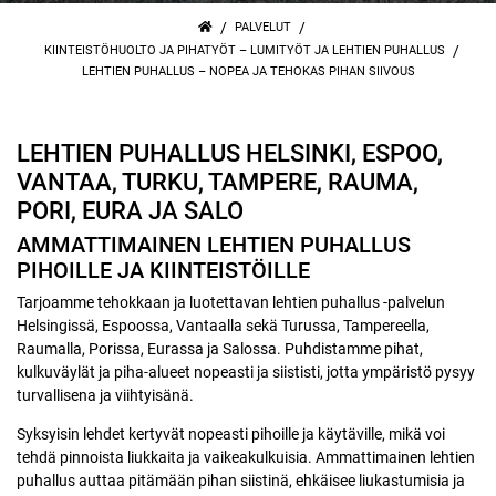
/
/
PALVELUT
/
KIINTEISTÖHUOLTO JA PIHATYÖT – LUMITYÖT JA LEHTIEN PUHALLUS
LEHTIEN PUHALLUS – NOPEA JA TEHOKAS PIHAN SIIVOUS
LEHTIEN PUHALLUS HELSINKI, ESPOO,
VANTAA, TURKU, TAMPERE, RAUMA,
PORI, EURA JA SALO
AMMATTIMAINEN LEHTIEN PUHALLUS
PIHOILLE JA KIINTEISTÖILLE
Tarjoamme tehokkaan ja luotettavan lehtien puhallus -palvelun
Helsingissä, Espoossa, Vantaalla sekä Turussa, Tampereella,
Raumalla, Porissa, Eurassa ja Salossa. Puhdistamme pihat,
kulkuväylät ja piha-alueet nopeasti ja siististi, jotta ympäristö pysyy
turvallisena ja viihtyisänä.
Syksyisin lehdet kertyvät nopeasti pihoille ja käytäville, mikä voi
tehdä pinnoista liukkaita ja vaikeakulkuisia. Ammattimainen lehtien
puhallus auttaa pitämään pihan siistinä, ehkäisee liukastumisia ja