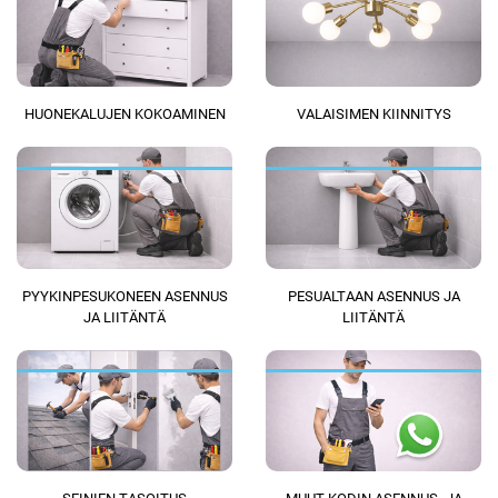
HUONEKALUJEN KOKOAMINEN
VALAISIMEN KIINNITYS
PYYKINPESUKONEEN ASENNUS
PESUALTAAN ASENNUS JA
JA LIITÄNTÄ
LIITÄNTÄ
SEINIEN TASOITUS
MUUT KODIN ASENNUS- JA