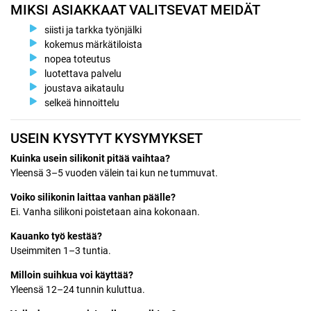
MIKSI ASIAKKAAT VALITSEVAT MEIDÄT
siisti ja tarkka työnjälki
kokemus märkätiloista
nopea toteutus
luotettava palvelu
joustava aikataulu
selkeä hinnoittelu
USEIN KYSYTYT KYSYMYKSET
Kuinka usein silikonit pitää vaihtaa?
Yleensä 3–5 vuoden välein tai kun ne tummuvat.
Voiko silikonin laittaa vanhan päälle?
Ei. Vanha silikoni poistetaan aina kokonaan.
Kauanko työ kestää?
Useimmiten 1–3 tuntia.
Milloin suihkua voi käyttää?
Yleensä 12–24 tunnin kuluttua.