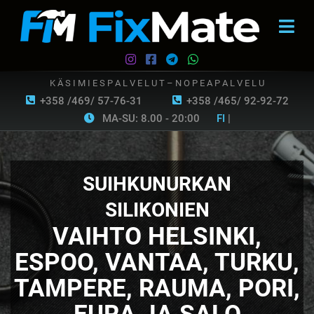
K Ä S I M I E S P A L V E L U T – N O P E A P A L V E L U
+358 /469/ 57-76-31
+358 /465/ 92-92-72
MA-SU: 8.00 - 20:00
FI
|
SUIHKUNURKAN
SILIKONIEN
VAIHTO HELSINKI,
ESPOO, VANTAA, TURKU,
TAMPERE, RAUMA, PORI,
EURA JA SALO