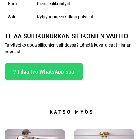
Eura
Pienet silikonityöt
Salo
Kylpyhuoneen silikonipalvelut
TILAA SUIHKUNURKAN SILIKONIEN VAIHTO
Tarvitsetko apua silikonien vaihdossa? Lähetä kuva ja saat hinnan
nopeasti.
? Tilaa työ WhatsAppissa
KATSO MYÖS