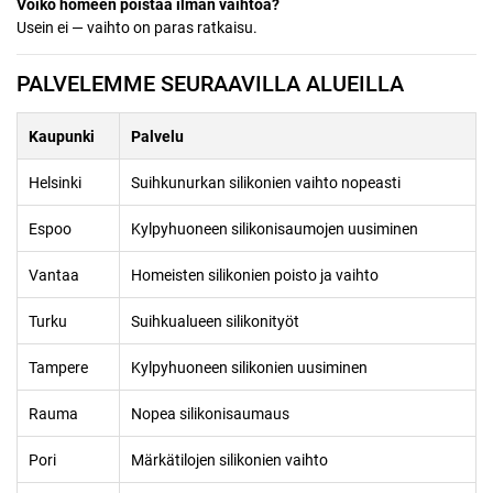
Voiko homeen poistaa ilman vaihtoa?
Usein ei — vaihto on paras ratkaisu.
PALVELEMME SEURAAVILLA ALUEILLA
Kaupunki
Palvelu
Helsinki
Suihkunurkan silikonien vaihto nopeasti
Espoo
Kylpyhuoneen silikonisaumojen uusiminen
Vantaa
Homeisten silikonien poisto ja vaihto
Turku
Suihkualueen silikonityöt
Tampere
Kylpyhuoneen silikonien uusiminen
Rauma
Nopea silikonisaumaus
Pori
Märkätilojen silikonien vaihto