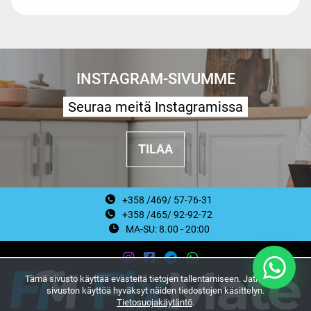
INSTAGRAM-SIVUMME
Seuraa meitä Instagramissa
TILAA
+358 /469/ 57-76-31
+358 /465/ 92-92-72
MA-SU: 8.00 - 20:00
Tämä sivusto käyttää evästeitä tietojen tallentamiseen. Jatkamalla
sivuston käyttöä hyväksyt näiden tiedostojen käsittelyn.
Tietosuojakäytäntö
.