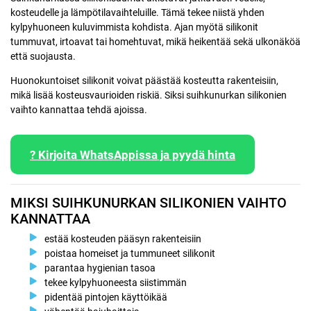
kosteudelle ja lämpötilavaihteluille. Tämä tekee niistä yhden
kylpyhuoneen kuluvimmista kohdista. Ajan myötä silikonit
tummuvat, irtoavat tai homehtuvat, mikä heikentää sekä ulkonäköä
että suojausta.
Huonokuntoiset silikonit voivat päästää kosteutta rakenteisiin,
mikä lisää kosteusvaurioiden riskiä. Siksi suihkunurkan silikonien
vaihto kannattaa tehdä ajoissa.
? Kirjoita WhatsAppissa ja pyydä hinta
MIKSI SUIHKUNURKAN SILIKONIEN VAIHTO
KANNATTAA
estää kosteuden pääsyn rakenteisiin
poistaa homeiset ja tummuneet silikonit
parantaa hygienian tasoa
tekee kylpyhuoneesta siistimmän
pidentää pintojen käyttöikää