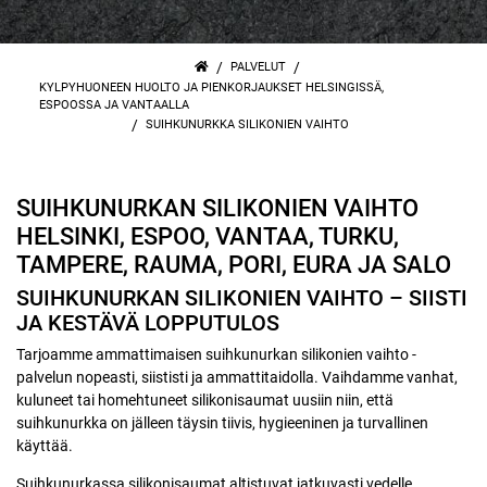
/
/
PALVELUT
KYLPYHUONEEN HUOLTO JA PIENKORJAUKSET HELSINGISSÄ,
ESPOOSSA JA VANTAALLA
/
SUIHKUNURKKA SILIKONIEN VAIHTO
SUIHKUNURKAN SILIKONIEN VAIHTO
HELSINKI, ESPOO, VANTAA, TURKU,
TAMPERE, RAUMA, PORI, EURA JA SALO
SUIHKUNURKAN SILIKONIEN VAIHTO – SIISTI
JA KESTÄVÄ LOPPUTULOS
Tarjoamme ammattimaisen suihkunurkan silikonien vaihto -
palvelun nopeasti, siististi ja ammattitaidolla. Vaihdamme vanhat,
kuluneet tai homehtuneet silikonisaumat uusiin niin, että
suihkunurkka on jälleen täysin tiivis, hygieeninen ja turvallinen
käyttää.
Suihkunurkassa silikonisaumat altistuvat jatkuvasti vedelle,