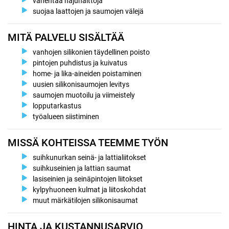
vähentää hajuhaittoja
suojaa laattojen ja saumojen välejä
MITÄ PALVELU SISÄLTÄÄ
vanhojen silikonien täydellinen poisto
pintojen puhdistus ja kuivatus
home- ja lika-aineiden poistaminen
uusien silikonisaumojen levitys
saumojen muotoilu ja viimeistely
lopputarkastus
työalueen siistiminen
MISSÄ KOHTEISSA TEEMME TYÖN
suihkunurkan seinä- ja lattialiitokset
suihkuseinien ja lattian saumat
lasiseinien ja seinäpintojen liitokset
kylpyhuoneen kulmat ja liitoskohdat
muut märkätilojen silikonisaumat
HINTA JA KUSTANNUSARVIO