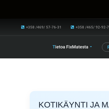
+358 /469/ 57-76-31
+358 /465/ 92-92-
Tietoa FixMatesta
KOTIKÄYNTI JA 