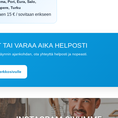
ma, Pori, Eura, Salo,
pere, Turku
aen 15 € / sovitaan erikseen
TAI VARAA AIKA HELPOSTI
käynnin ajankohdan, ota yhteyttä helposti ja nopeasti.
verkkosivulle