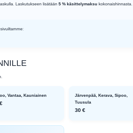
skulla. Laskutukseen lisätään
5 % käsittelymaksu
kokonaishinnasta.
kosivuiltamme:
NNILLE
n.
oo, Vantaa, Kauniainen
Järvenpää, Kerava, Sipoo,
Tuusula
€
30 €