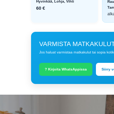
Hyvinkää, Lohja, Vihti
Rau
Tam
60 €
alk
VARMISTA MATKAKULUT 
Jos haluat varmistaa matkakulut tai sopia koti
? Kirjoita WhatsAppissa
Siirry 