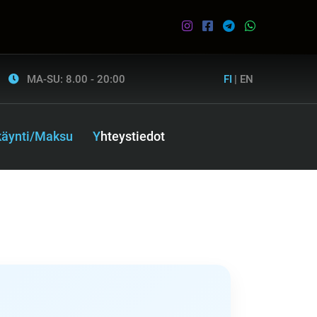
MA-SU: 8.00 - 20:00
FI
|
EN
ikäynti/Maksu
Yhteystiedot