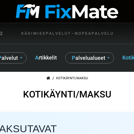
72
K Ä S I M I E S P A L V E L U T – N O P E A P A L V E L U
Artikkelit
Kot
Palvelut
Palvelualueet
/
KOTIKÄYNTI/MAKSU
KOTIKÄYNTI/MAKSU
MAKSUTAVAT