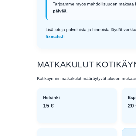
Tarjoamme myös mahdollisuuden maksaa la
päivää
.
Lisätietoja palveluista ja hinnoista löydät verk
fixmate.fi
MATKAKULUT KOTIKÄY
Kotikäynnin matkakulut määräytyvät alueen mukaa
Helsinki
Esp
15 €
20 