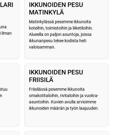
LARI
IKKUNOIDEN PESU
MATINKYLÄ
Matinkylässä pesemme ikkunoita
tuna
koteihin, toimistoihin ja liiketiloihin.
i ilman
Alueella on paljon asuntoja, joissa
ikkunanpesu tekee kodista heti
valoisamman.
IKKUNOIDEN PESU
FRIISILÄ
stuu
Friisilässä pesemme ikkunoita
in
omakotitaloihin, rivitaloihin ja vuokra-
asuntoihin. Kuvien avulla arvioimme
ikkunoiden määrän ja työn laajuuden.