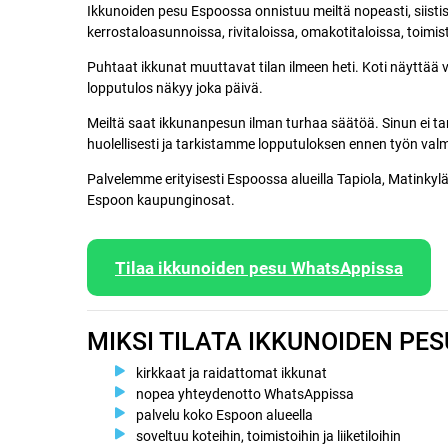
Ikkunoiden pesu Espoossa onnistuu meiltä nopeasti, siisti
kerrostaloasunnoissa, rivitaloissa, omakotitaloissa, toimis
Puhtaat ikkunat muuttavat tilan ilmeen heti. Koti näyttää
lopputulos näkyy joka päivä.
Meiltä saat ikkunanpesun ilman turhaa säätöä. Sinun ei tar
huolellisesti ja tarkistamme lopputuloksen ennen työn val
Palvelemme erityisesti Espoossa alueilla Tapiola, Matinky
Espoon kaupunginosat.
Tilaa ikkunoiden pesu WhatsAppissa
MIKSI TILATA IKKUNOIDEN PE
kirkkaat ja raidattomat ikkunat
nopea yhteydenotto WhatsAppissa
palvelu koko Espoon alueella
soveltuu koteihin, toimistoihin ja liiketiloihin