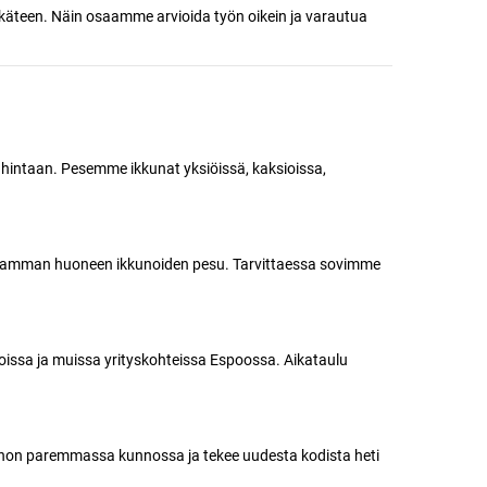
ukäteen. Näin osaamme arvioida työn oikein ja varautua
 hintaan. Pesemme ikkunat yksiöissä, kaksioissa,
 useamman huoneen ikkunoiden pesu. Tarvittaessa sovimme
loissa ja muissa yrityskohteissa Espoossa. Aikataulu
nnon paremmassa kunnossa ja tekee uudesta kodista heti