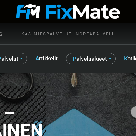
72
K Ä S I M I E S P A L V E L U T – N O P E A P A L V E L U
Artikkelit
Kot
Palvelut
Palvelualueet
 –
INEN