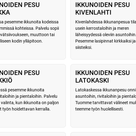
NOIDEN PESU
IKKUNOIDEN PESU
KKA
KIVENLAHTI
a pesemme ikkunoita kodeissa
Kivenlahdessa ikkunanpesua til
emmissä kohteissa. Palvelu sopii
usein kerrostaloihin ja meren
evätsiivoukseen, muuttoon tai
läheisyydessä oleviin asuntoihin
liseen kodin ylläpitoon.
Pesemme lasipinnat kirkkaiksi ja
siisteiksi.
NOIDEN PESU
IKKUNOIDEN PESU
KKIÖ
LATOKASKI
ssä pesemme ikkunoita
Latokaskessa ikkunanpesu onni
aloihin ja pientaloihin. Palvelu
asuntoihin, rivitaloihin ja piental
valinta, kun ikkunoita on paljon
Tuomme tarvittavat välineet mu
t työn hoidettavan kerralla.
teemme työn huolellisesti.