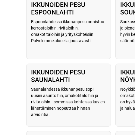
IKKUNOIDEN PESU
IKKU
ESPOONLAHTI
SOU
Espoonlahdessa ikkunanpesu onnistuu
Soukass
kerrostaloihin, rivitaloihin,
ja pien
omakotitaloihin ja yrityskohteisiin.
hyvin k
Palvelemme alueella joustavasti.
säännöl
IKKUNOIDEN PESU
IKKU
SAUNALAHTI
NÖY
Saunalahdessa ikkunanpesu sopii
Nöykkiö
uusiin asuntoihin, omakotitaloihin ja
omakotit
rivitaloihin. Isommissa kohteissa kuvien
on hyvä 
lähettäminen nopeuttaa hinnan
ja halua
arviointia.