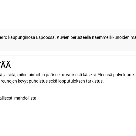
erro kaupunginosa Espoossa. Kuvien perusteella näemme ikkunoiden määr
TÄÄ
 ja siitä, mihin pintoihin pääsee turvallisesti käsiksi. Yleensä palveluun 
 reunojen kevyt puhdistus sekä lopputuloksen tarkistus.
allisesti mahdollista