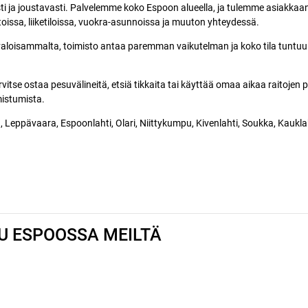
sti ja joustavasti. Palvelemme koko Espoon alueella, ja tulemme asiakka
toissa, liiketiloissa, vuokra-asunnoissa ja muuton yhteydessä.
 valoisammalta, toimisto antaa paremman vaikutelman ja koko tila tuntuu
vitse ostaa pesuvälineitä, etsiä tikkaita tai käyttää omaa aikaa raitoje
mistumista.
lä, Leppävaara, Espoonlahti, Olari, Niittykumpu, Kivenlahti, Soukka, Kau
SU ESPOOSSA MEILTÄ