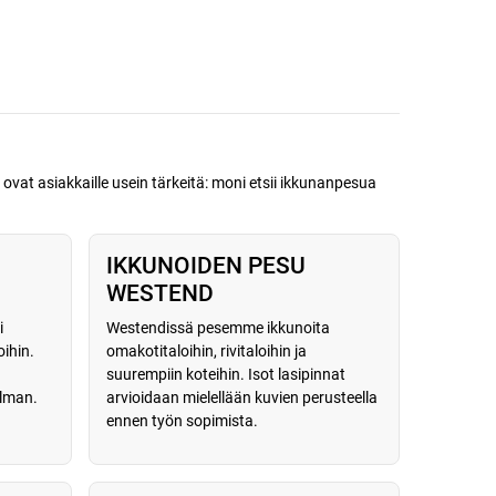
vat asiakkaille usein tärkeitä: moni etsii ikkunanpesua
IKKUNOIDEN PESU
WESTEND
i
Westendissä pesemme ikkunoita
oihin.
omakotitaloihin, rivitaloihin ja
suurempiin koteihin. Isot lasipinnat
elman.
arvioidaan mielellään kuvien perusteella
ennen työn sopimista.