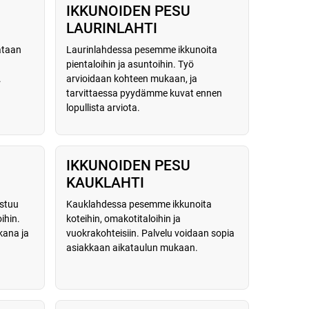
IKKUNOIDEN PESU
LAURINLAHTI
ataan
Laurinlahdessa pesemme ikkunoita
pientaloihin ja asuntoihin. Työ
.
arvioidaan kohteen mukaan, ja
tarvittaessa pyydämme kuvat ennen
lopullista arviota.
IKKUNOIDEN PESU
KAUKLAHTI
stuu
Kauklahdessa pesemme ikkunoita
oihin.
koteihin, omakotitaloihin ja
kana ja
vuokrakohteisiin. Palvelu voidaan sopia
asiakkaan aikataulun mukaan.