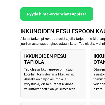
Pyydä hinta-arvio WhatsAppissa
IKKUNOIDEN PESU ESPOON KA
Alla on tarkempi kuvaus alueista, joilla tarjoamme ikkuna
juuri omasta kaupunginosastaan, kuten Tapiolasta, Matink
IKKUNOIDEN PESU
IKKU
TAPIOLA
OTAN
Tapiolassa ikkunanpesu onnistuu
Otanie
koteihin, toimistoihin ja liiketiloihin.
asuntoih
Alueella on paljon asuntoja ja
toimisto
yritystiloja, joissa puhtaat ikkunat
voidaan
vaikuttavat heti tilan yleisilmeeseen.
aikatau