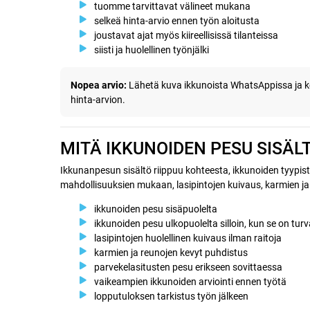
tuomme tarvittavat välineet mukana
selkeä hinta-arvio ennen työn aloitusta
joustavat ajat myös kiireellisissä tilanteissa
siisti ja huolellinen työnjälki
Nopea arvio:
Lähetä kuva ikkunoista WhatsAppissa ja k
hinta-arvion.
MITÄ IKKUNOIDEN PESU SISÄL
Ikkunanpesun sisältö riippuu kohteesta, ikkunoiden tyypistä
mahdollisuuksien mukaan, lasipintojen kuivaus, karmien ja
ikkunoiden pesu sisäpuolelta
ikkunoiden pesu ulkopuolelta silloin, kun se on turv
lasipintojen huolellinen kuivaus ilman raitoja
karmien ja reunojen kevyt puhdistus
parvekelasitusten pesu erikseen sovittaessa
vaikeampien ikkunoiden arviointi ennen työtä
lopputuloksen tarkistus työn jälkeen