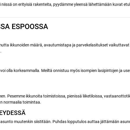
i niissä on erityisiä rakenteita, pyydämme yleensä lähettämään kuvat et
SSA ESPOOSSA
 mutta ikkunoiden määrä, avautumistapa ja parvekelasitukset vaikuttavat
.
 voi olla korkeammalla. Meiltä onnistuu myös isompien lasipintojen ja
en. Pesemme ikkunoita toimistoissa, pienissä liiketiloissa, vastaanottoti
än normaalia toimintaa.
EYDESSÄ
 asunto muutenkin siistitään. Puhdas lopputulos auttaa jättämään asu