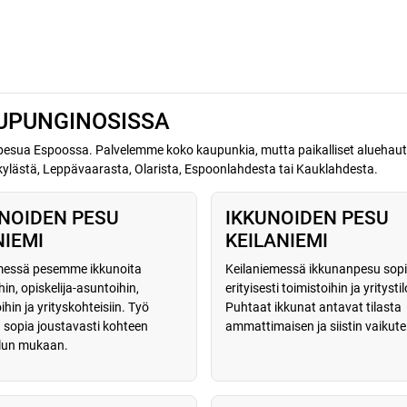
UPUNGINOSISSA
npesua Espoossa. Palvelemme koko kaupunkia, mutta paikalliset aluehaut o
ylästä, Leppävaarasta, Olarista, Espoonlahdesta tai Kauklahdesta.
NOIDEN PESU
IKKUNOIDEN PESU
IEMI
KEILANIEMI
messä pesemme ikkunoita
Keilaniemessä ikkunanpesu sopi
in, opiskelija-asuntoihin,
erityisesti toimistoihin ja yritystil
ihin ja yrityskohteisiin. Työ
Puhtaat ikkunat antavat tilasta
 sopia joustavasti kohteen
ammattimaisen ja siistin vaikut
lun mukaan.