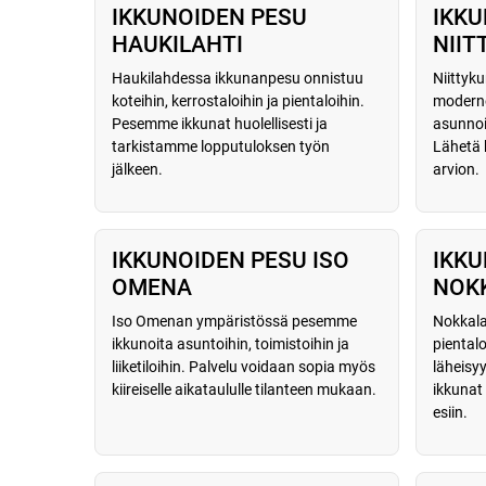
IKKUNOIDEN PESU
IKKU
HAUKILAHTI
NII
Haukilahdessa ikkunanpesu onnistuu
Niitty
koteihin, kerrostaloihin ja pientaloihin.
moderne
Pesemme ikkunat huolellisesti ja
asunnoi
tarkistamme lopputuloksen työn
Lähetä 
jälkeen.
arvion.
IKKUNOIDEN PESU ISO
IKKU
OMENA
NOK
Iso Omenan ympäristössä pesemme
Nokkal
ikkunoita asuntoihin, toimistoihin ja
pientalo
liiketiloihin. Palvelu voidaan sopia myös
läheisy
kiireiselle aikataululle tilanteen mukaan.
ikkuna
esiin.