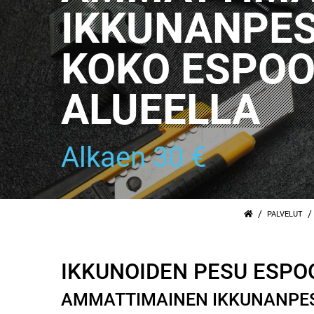
IKKUNANPE
KOKO ESPO
ALUEELLA
Alkaen 30 €
/
/
PALVELUT
IKKUNOIDEN PESU ESPO
AMMATTIMAINEN IKKUNANPESU