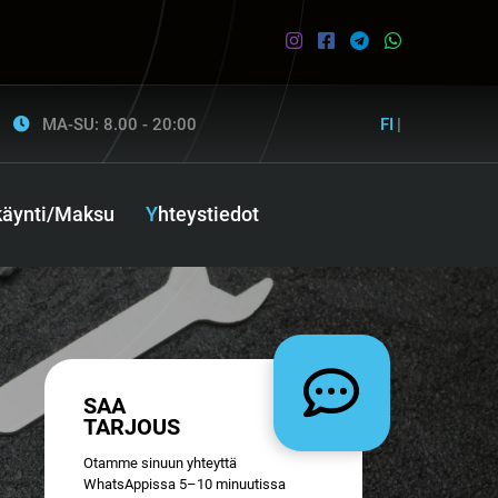
MA-SU: 8.00 - 20:00
FI
|
ikäynti/Maksu
Yhteystiedot
SAA
TARJOUS
Otamme sinuun yhteyttä
WhatsAppissa 5–10 minuutissa