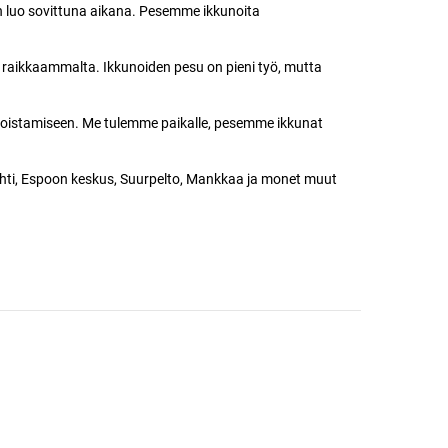
an luo sovittuna aikana. Pesemme ikkunoita
 raikkaammalta. Ikkunoiden pesu on pieni työ, mutta
n poistamiseen. Me tulemme paikalle, pesemme ikkunat
klahti, Espoon keskus, Suurpelto, Mankkaa ja monet muut