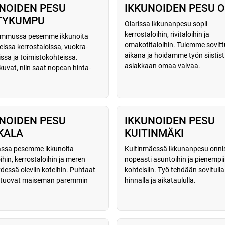
NOIDEN PESU
IKKUNOIDEN PESU O
TTYKUMPU
Olarissa ikkunanpesu sopii
kerrostaloihin, rivitaloihin ja
kummussa pesemme ikkunoita
omakotitaloihin. Tulemme sovit
issa kerrostaloissa, vuokra-
aikana ja hoidamme työn siistist
ssa ja toimistokohteissa.
asiakkaan omaa vaivaa.
kuvat, niin saat nopean hinta-
NOIDEN PESU
IKKUNOIDEN PESU
KALA
KUITINMÄKI
assa pesemme ikkunoita
Kuitinmäessä ikkunanpesu onni
ihin, kerrostaloihin ja meren
nopeasti asuntoihin ja pienempi
ydessä oleviin koteihin. Puhtaat
kohteisiin. Työ tehdään sovitulla
t tuovat maiseman paremmin
hinnalla ja aikataululla.