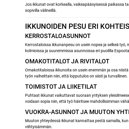
Jos ikkunat ovat korkealla, vaikeapääsyisessä paikassa ta
sopivilla välineillä.
IKKUNOIDEN PESU ERI KOHTEI
KERROSTALOASUNNOT
Kerrostaloissa ikkunanpesu on usein nopea ja selkeä työ,
kolmioissa ja suuremmissa asunnoissa eri puolilla Espoota
OMAKOTITALOT JA RIVITALOT
Omakotitaloissa ikkunoita on usein enemmän ja osa niistä
työn vaiheittain niin, että lopputulos on siisti ja turvallinen.
TOIMISTOT JA LIIKETILAT
Puhtaat ikkunat vaikuttavat suoraan yrityksen yleisilmeese
voidaan sopia niin, että työ häiritsee mahdollisimman väh
VUOKRA-ASUNNOT JA MUUTON YHT
Muuton yhteydessä ikkunat kannattaa pestä samalla, kun
viihtyisämmän.