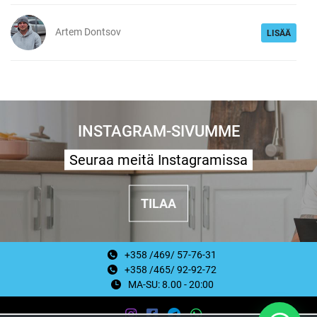
Artem Dontsov
LISÄÄ
INSTAGRAM-SIVUMME
Seuraa meitä Instagramissa
TILAA
+358 /469/ 57-76-31
+358 /465/ 92-92-72
MA-SU: 8.00 - 20:00