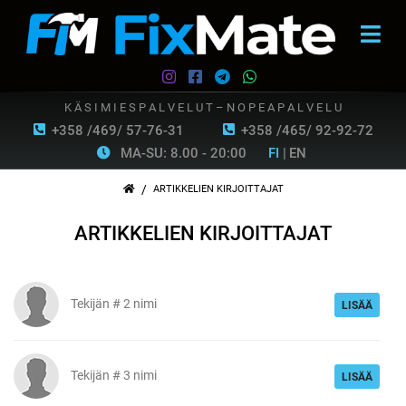
K Ä S I M I E S P A L V E L U T – N O P E A P A L V E L U
+358 /469/ 57-76-31
+358 /465/ 92-92-72
MA-SU: 8.00 - 20:00
FI
|
EN
/
ARTIKKELIEN KIRJOITTAJAT
ARTIKKELIEN KIRJOITTAJAT
Tekijän # 2 nimi
LISÄÄ
Tekijän # 3 nimi
LISÄÄ