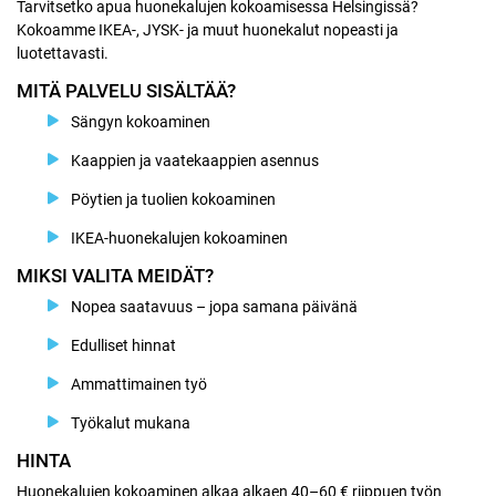
Tarvitsetko apua huonekalujen kokoamisessa Helsingissä?
Kokoamme IKEA-, JYSK- ja muut huonekalut nopeasti ja
luotettavasti.
MITÄ PALVELU SISÄLTÄÄ?
Sängyn kokoaminen
Kaappien ja vaatekaappien asennus
Pöytien ja tuolien kokoaminen
IKEA-huonekalujen kokoaminen
MIKSI VALITA MEIDÄT?
Nopea saatavuus – jopa samana päivänä
Edulliset hinnat
Ammattimainen työ
Työkalut mukana
HINTA
Huonekalujen kokoaminen alkaa alkaen 40–60 € riippuen työn