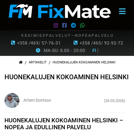
K Ä S I M I E S P A L V E L U T – N O P E A P A L V E L U
+358 /469/ 57-76-31
+358 /465/ 92-92-72
MA-SU: 8.00 - 20:00
FI
|
/
/
ARTIKKELIT
HUONEKALUJEN KOKOAMINEN HELSINKI
HUONEKALUJEN KOKOAMINEN HELSINKI
Artem Dontsov
(26.03.2026)
HUONEKALUJEN KOKOAMINEN HELSINKI –
NOPEA JA EDULLINEN PALVELU