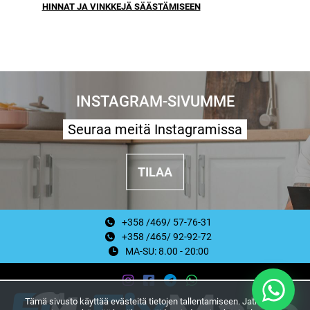
HINNAT JA VINKKEJÄ SÄÄSTÄMISEEN
INSTAGRAM-SIVUMME
Seuraa meitä Instagramissa
TILAA
+358 /469/ 57-76-31
+358 /465/ 92-92-72
MA-SU: 8.00 - 20:00
Tämä sivusto käyttää evästeitä tietojen tallentamiseen. Jatkamalla