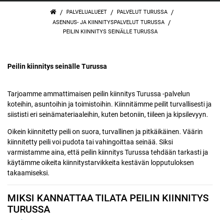
/
/
/
PALVELUALUEET
PALVELUT TURUSSA
/
ASENNUS- JA KIINNITYSPALVELUT TURUSSA
PEILIN KIINNITYS SEINÄLLE TURUSSA
Peilin kiinnitys seinälle Turussa
Tarjoamme ammattimaisen peilin kiinnitys Turussa -palvelun
koteihin, asuntoihin ja toimistoihin. Kiinnitämme peilit turvallisesti ja
siististi eri seinämateriaaleihin, kuten betoniin, tiileen ja kipsilevyyn.
Oikein kiinnitetty peili on suora, turvallinen ja pitkäikäinen. Väärin
kiinnitetty peili voi pudota tai vahingoittaa seinää. Siksi
varmistamme aina, että peilin kiinnitys Turussa tehdään tarkasti ja
käytämme oikeita kiinnitystarvikkeita kestävän lopputuloksen
takaamiseksi.
MIKSI KANNATTAA TILATA PEILIN KIINNITYS
TURUSSA