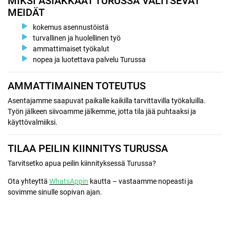
MIKSI ASIAKKAAT TURUSSA VALITSEVAT
MEIDÄT
kokemus asennustöistä
turvallinen ja huolellinen työ
ammattimaiset työkalut
nopea ja luotettava palvelu Turussa
AMMATTIMAINEN TOTEUTUS
Asentajamme saapuvat paikalle kaikilla tarvittavilla työkaluilla.
Työn jälkeen siivoamme jälkemme, jotta tila jää puhtaaksi ja
käyttövalmiiksi.
TILAA PEILIN KIINNITYS TURUSSA
Tarvitsetko apua peilin kiinnityksessä Turussa?
Ota yhteyttä
WhatsAppin
kautta – vastaamme nopeasti ja
sovimme sinulle sopivan ajan.