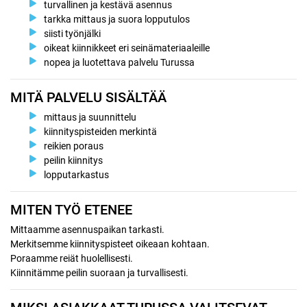
turvallinen ja kestävä asennus
tarkka mittaus ja suora lopputulos
siisti työnjälki
oikeat kiinnikkeet eri seinämateriaaleille
nopea ja luotettava palvelu Turussa
MITÄ PALVELU SISÄLTÄÄ
mittaus ja suunnittelu
kiinnityspisteiden merkintä
reikien poraus
peilin kiinnitys
lopputarkastus
MITEN TYÖ ETENEE
Mittaamme asennuspaikan tarkasti.
Merkitsemme kiinnityspisteet oikeaan kohtaan.
Poraamme reiät huolellisesti.
Kiinnitämme peilin suoraan ja turvallisesti.