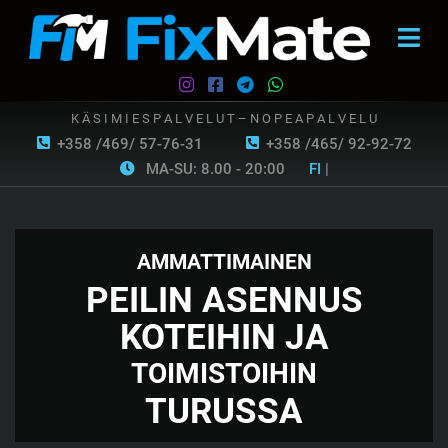
K Ä S I M I E S P A L V E L U T – N O P E A P A L V E L U
+358 /469/ 57-76-31
+358 /465/ 92-92-72
MA-SU: 8.00 - 20:00
FI
|
AMMATTIMAINEN
PEILIN ASENNUS
KOTEIHIN JA
TOIMISTOIHIN
TURUSSA