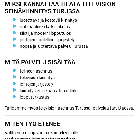
MIKSI KANNATTAA TILATA TELEVISION
SEINÄKIINNITYS TURUSSA
luotettava ja kestävä kiinnitys
optimaalinen katselukulma
siisti ja moderni lopputulos
johtojen huolellinen järjestely
nopea ja luotettava palvelu Turussa
MITÄ PALVELU SISÄLTÄÄ
telineen asennus
television kiinnitys
johtojen järjestely
kiinnitys eri seinämateriaaleihin
lopputarkastus
Tarjoamme myös television asennus Turussa -palvelua tarvittaessa.
MITEN TYÖ ETENEE
Valitsemme sopivan paikan televisiolle.