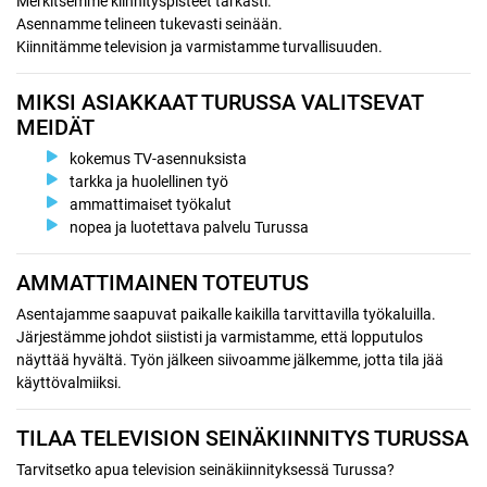
Merkitsemme kiinnityspisteet tarkasti.
Asennamme telineen tukevasti seinään.
Kiinnitämme television ja varmistamme turvallisuuden.
MIKSI ASIAKKAAT TURUSSA VALITSEVAT
MEIDÄT
kokemus TV-asennuksista
tarkka ja huolellinen työ
ammattimaiset työkalut
nopea ja luotettava palvelu Turussa
AMMATTIMAINEN TOTEUTUS
Asentajamme saapuvat paikalle kaikilla tarvittavilla työkaluilla.
Järjestämme johdot siististi ja varmistamme, että lopputulos
näyttää hyvältä. Työn jälkeen siivoamme jälkemme, jotta tila jää
käyttövalmiiksi.
TILAA TELEVISION SEINÄKIINNITYS TURUSSA
Tarvitsetko apua television seinäkiinnityksessä Turussa?