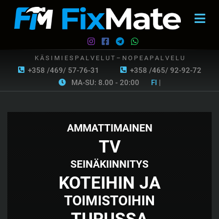
K Ä S I M I E S P A L V E L U T – N O P E A P A L V E L U
+358 /469/ 57-76-31
+358 /465/ 92-92-72
MA-SU: 8.00 - 20:00
FI
|
AMMATTIMAINEN
TV
SEINÄKIINNITYS
KOTEIHIN JA
TOIMISTOIHIN
TURUSSA