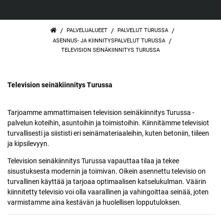
/
/
/
PALVELUALUEET
PALVELUT TURUSSA
/
ASENNUS- JA KIINNITYSPALVELUT TURUSSA
TELEVISION SEINÄKIINNITYS TURUSSA
Television seinäkiinnitys Turussa
Tarjoamme ammattimaisen television seinäkiinnitys Turussa -
palvelun koteihin, asuntoihin ja toimistoihin. Kiinnitämme televisiot
turvallisesti ja siististi eri seinämateriaaleihin, kuten betoniin, tiileen
ja kipsilevyyn.
Television seinäkiinnitys Turussa vapauttaa tilaa ja tekee
sisustuksesta modernin ja toimivan. Oikein asennettu televisio on
turvallinen käyttää ja tarjoaa optimaalisen katselukulman. Väärin
kiinnitetty televisio voi olla vaarallinen ja vahingoittaa seinää, joten
varmistamme aina kestävän ja huolellisen lopputuloksen.