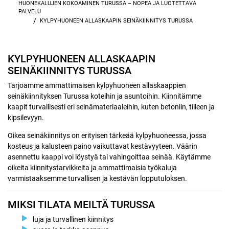
HUONEKALUJEN KOKOAMINEN TURUSSA – NOPEA JA LUOTETTAVA
PALVELU
/
KYLPYHUONEEN ALLASKAAPIN SEINÄKIINNITYS TURUSSA
KYLPYHUONEEN ALLASKAAPIN
SEINÄKIINNITYS TURUSSA
Tarjoamme ammattimaisen kylpyhuoneen allaskaappien
seinäkiinnityksen Turussa koteihin ja asuntoihin. Kiinnitämme
kaapit turvallisesti eri seinämateriaaleihin, kuten betoniin, tiileen ja
kipsilevyyn.
Oikea seinäkiinnitys on erityisen tärkeää kylpyhuoneessa, jossa
kosteus ja kalusteen paino vaikuttavat kestävyyteen. Väärin
asennettu kaappi voi löystyä tai vahingoittaa seinää. Käytämme
oikeita kiinnitystarvikkeita ja ammattimaisia työkaluja
varmistaaksemme turvallisen ja kestävän lopputuloksen.
MIKSI TILATA MEILTÄ TURUSSA
luja ja turvallinen kiinnitys