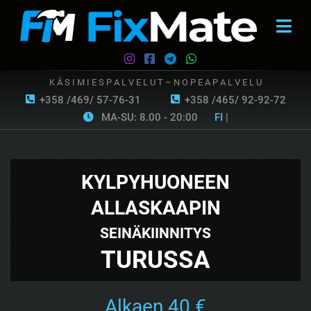
K Ä S I M I E S P A L V E L U T – N O P E A P A L V E L U
+358 /469/ 57-76-31
+358 /465/ 92-92-72
MA-SU: 8.00 - 20:00
FI
|
KYLPYHUONEEN
ALLASKAAPIN
SEINÄKIINNITYS
TURUSSA
Alkaen 40 €