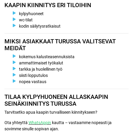
KAAPIN KIINNITYS ERI TILOIHIN
kylpyhuoneet
wc-tilat
kodin säilytysratkaisut
MIKSI ASIAKKAAT TURUSSA VALITSEVAT
MEIDÄT
kokemus kalusteasennuksista
ammattimaiset työkalut
tarkka ja huolellinen työ
siisti lopputulos
nopea vastaus
TILAA KYLPYHUONEEN ALLASKAAPIN
SEINÄKIINNITYS TURUSSA
Tarvitsetko apua kaapin turvalliseen kiinnitykseen?
Ota yhteyttä
WhatsAppin
kautta – vastaamme nopeasti ja
sovimme sinulle sopivan ajan.