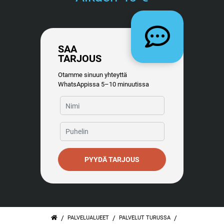
SAA
TARJOUS
Otamme sinuun yhteyttä
WhatsAppissa 5–10 minuutissa
PYYDÄ TARJOUS
/
/
/
PALVELUALUEET
PALVELUT TURUSSA