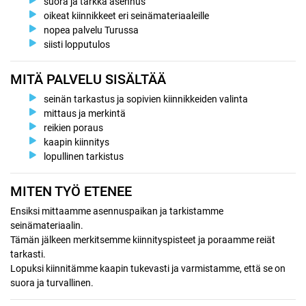
suora ja tarkka asennus
oikeat kiinnikkeet eri seinämateriaaleille
nopea palvelu Turussa
siisti lopputulos
MITÄ PALVELU SISÄLTÄÄ
seinän tarkastus ja sopivien kiinnikkeiden valinta
mittaus ja merkintä
reikien poraus
kaapin kiinnitys
lopullinen tarkistus
MITEN TYÖ ETENEE
Ensiksi mittaamme asennuspaikan ja tarkistamme
seinämateriaalin.
Tämän jälkeen merkitsemme kiinnityspisteet ja poraamme reiät
tarkasti.
Lopuksi kiinnitämme kaapin tukevasti ja varmistamme, että se on
suora ja turvallinen.