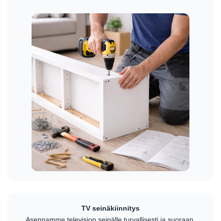
TV seinäkiinnitys
Asennamme television seinälle turvallisesti ja suoraan.