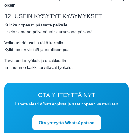
oikein.
12. USEIN KYSYTYT KYSYMYKSET
Kuinka nopeasti pääsette paikalle
Usein samana päivänä tai seuraavana päivänä.
Voiko tehdä useita töitä kerralla
Kyllä, se on yleistä ja edullisempaa.
Tarvitaanko työkaluja asiakkaalta
Ei, tuomme kaikki tarvittavat työkalut.
OTA YHTEYTTÄ NYT
Lähetä viesti WhatsAppissa ja saat nopean vastauksen
Ota yhteyttä WhatsAppissa