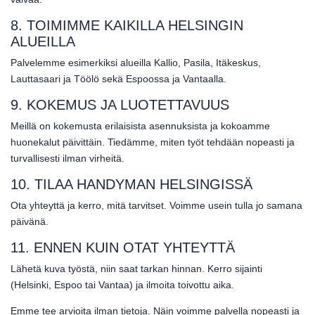
8. TOIMIMME KAIKILLA HELSINGIN
ALUEILLA
Palvelemme esimerkiksi alueilla Kallio, Pasila, Itäkeskus,
Lauttasaari ja Töölö sekä Espoossa ja Vantaalla.
9. KOKEMUS JA LUOTETTAVUUS
Meillä on kokemusta erilaisista asennuksista ja kokoamme
huonekalut päivittäin. Tiedämme, miten työt tehdään nopeasti ja
turvallisesti ilman virheitä.
10. TILAA HANDYMAN HELSINGISSÄ
Ota yhteyttä ja kerro, mitä tarvitset. Voimme usein tulla jo samana
päivänä.
11. ENNEN KUIN OTAT YHTEYTTÄ
Lähetä kuva työstä, niin saat tarkan hinnan. Kerro sijainti
(Helsinki, Espoo tai Vantaa) ja ilmoita toivottu aika.
Emme tee arvioita ilman tietoja. Näin voimme palvella nopeasti ja