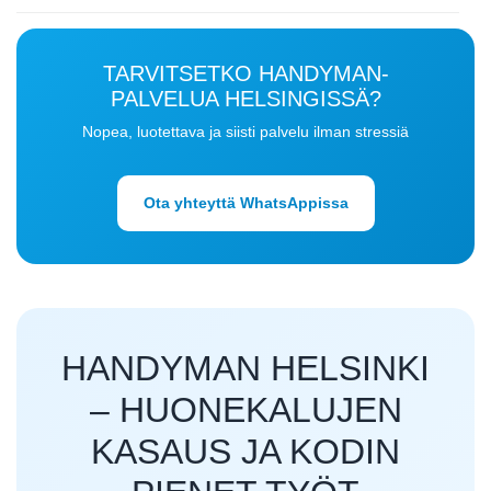
TARVITSETKO HANDYMAN-
PALVELUA HELSINGISSÄ?
Nopea, luotettava ja siisti palvelu ilman stressiä
Ota yhteyttä WhatsAppissa
HANDYMAN HELSINKI
– HUONEKALUJEN
KASAUS JA KODIN