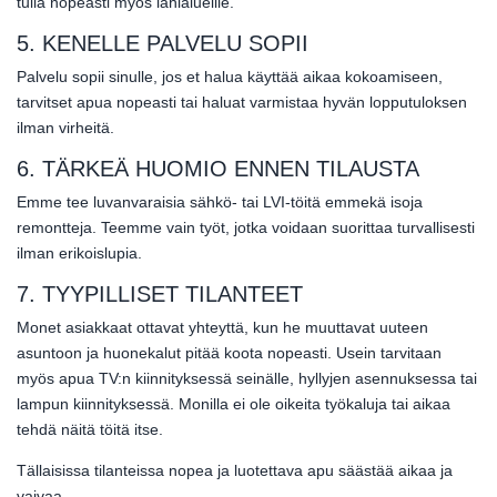
tulla nopeasti myös lähialueille.
5. KENELLE PALVELU SOPII
Palvelu sopii sinulle, jos et halua käyttää aikaa kokoamiseen,
tarvitset apua nopeasti tai haluat varmistaa hyvän lopputuloksen
ilman virheitä.
6. TÄRKEÄ HUOMIO ENNEN TILAUSTA
Emme tee luvanvaraisia sähkö- tai LVI-töitä emmekä isoja
remontteja. Teemme vain työt, jotka voidaan suorittaa turvallisesti
ilman erikoislupia.
7. TYYPILLISET TILANTEET
Monet asiakkaat ottavat yhteyttä, kun he muuttavat uuteen
asuntoon ja huonekalut pitää koota nopeasti. Usein tarvitaan
myös apua TV:n kiinnityksessä seinälle, hyllyjen asennuksessa tai
lampun kiinnityksessä. Monilla ei ole oikeita työkaluja tai aikaa
tehdä näitä töitä itse.
Tällaisissa tilanteissa nopea ja luotettava apu säästää aikaa ja
vaivaa.