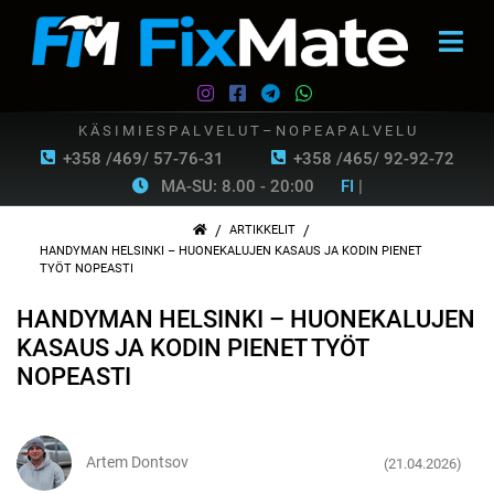
K Ä S I M I E S P A L V E L U T – N O P E A P A L V E L U
+358 /469/ 57-76-31
+358 /465/ 92-92-72
MA-SU: 8.00 - 20:00
FI
|
/
/
ARTIKKELIT
HANDYMAN HELSINKI – HUONEKALUJEN KASAUS JA KODIN PIENET
TYÖT NOPEASTI
HANDYMAN HELSINKI – HUONEKALUJEN
KASAUS JA KODIN PIENET TYÖT
NOPEASTI
Artem Dontsov
(21.04.2026)