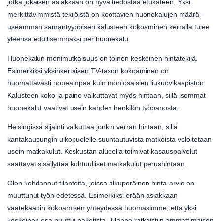
jotka jokaisen asiakkaan on hyvä tiedostaa etukäteen. Yksi
merkittävimmistä tekijöistä on koottavien huonekalujen määrä –
useamman samantyyppisen kalusteen kokoaminen kerralla tulee
yleensä edullisemmaksi per huonekalu.
Huonekalun monimutkaisuus on toinen keskeinen hintatekijä.
Esimerkiksi yksinkertaisen TV-tason kokoaminen on
huomattavasti nopeampaa kuin moniosaisien liukuovikaapiston.
Kalusteen koko ja paino vaikuttavat myös hintaan, sillä isommat
huonekalut vaativat usein kahden henkilön työpanosta.
Helsingissä sijainti vaikuttaa jonkin verran hintaan, sillä
kantakaupungin ulkopuolelle suuntautuvista matkoista veloitetaan
usein matkakulut. Keskustan alueella toimivat kasauspalvelut
saattavat sisällyttää kohtuulliset matkakulut perushintaan.
Olen kohdannut tilanteita, joissa alkuperäinen hinta-arvio on
muuttunut työn edetessä. Esimerkiksi erään asiakkaan
vaatekaapin kokoamisen yhteydessä huomasimme, että yksi
keskeinen osa puuttui paketista. Tilanne ratkaistiin ammattimaisen