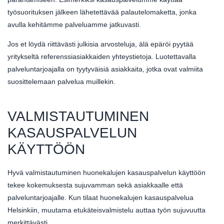
työsuorituksen jälkeen lähetettävää palautelomaketta, jonka
avulla kehitämme palveluamme jatkuvasti.
Jos et löydä riittävästi julkisia arvosteluja, älä epäröi pyytää
yritykseltä referenssiasiakkaiden yhteystietoja. Luotettavalla
palveluntarjoajalla on tyytyväisiä asiakkaita, jotka ovat valmiita
suosittelemaan palvelua muillekin.
VALMISTAUTUMINEN
KASAUSPALVELUN
KÄYTTÖÖN
Hyvä valmistautuminen huonekalujen kasauspalvelun käyttöön
tekee kokemuksesta sujuvamman sekä asiakkaalle että
palveluntarjoajalle. Kun tilaat huonekalujen kasauspalvelua
Helsinkiin, muutama etukäteisvalmistelu auttaa työn sujuvuutta
merkittävästi.