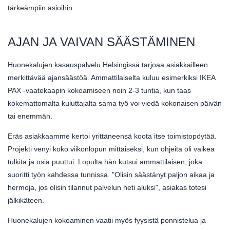
tärkeämpiin asioihin.
AJAN JA VAIVAN SÄÄSTÄMINEN
Huonekalujen kasauspalvelu Helsingissä tarjoaa asiakkailleen
merkittävää ajansäästöä. Ammattilaiselta kuluu esimerkiksi IKEA
PAX -vaatekaapin kokoamiseen noin 2-3 tuntia, kun taas
kokemattomalta kuluttajalta sama työ voi viedä kokonaisen päivän
tai enemmän.
Eräs asiakkaamme kertoi yrittäneensä koota itse toimistopöytää.
Projekti venyi koko viikonlopun mittaiseksi, kun ohjeita oli vaikea
tulkita ja osia puuttui. Lopulta hän kutsui ammattilaisen, joka
suoritti työn kahdessa tunnissa. "Olisin säästänyt paljon aikaa ja
hermoja, jos olisin tilannut palvelun heti aluksi", asiakas totesi
jälkikäteen.
Huonekalujen kokoaminen vaatii myös fyysistä ponnistelua ja