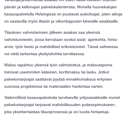
päivän ja kellonajan palvelukalenterista. Monella huonekalujen
kasauspalvelulla Helsingissä on joustavat aukioloajat, joten aikoja
on saatavilla myös iltaisin ja viikonloppuisin kiireisille asiakkaille.
Tilauksen vahvistamisen jälkeen asiakas saa yleensä
vahvistusviestin, jossa kerrataan sovitut asiat: ajankohta, hinta-
arvio, työn kesto ja mahdolliset erikoistoiveet. Tässä vaiheessa
voi vielä tarkentaa yksityiskohtia tarvittaessa.
Maksu tapahtuu yleensä työn valmistuttua, ja maksutapoina
toimivat useimmiten käteinen, korttimaksu tai lasku. Jotkut
palveluntarjoajat saattavat pyytää ennakkomaksua erityisen
suurissa projekteissa tai materiaalien hankintaa varten.
Säännöllisiä kasauspalveluita tarvitseville yritysasiakkaille monet
palveluntarjoajat tarjoavat mahdollisuuden puitesopimukseen,
joka yksinkertaistaa tilausprosessia ja voi tuoda hintaetuja.