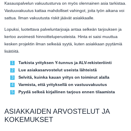
Kasauspalvelun vakuutusturva on myös olennainen asia tarkistaa.
Vastuuvakuutus kattaa mahdolliset vahingot, joita työn aikana voi
sattua. Ilman vakuutusta riskit jäävät asiakkaalle.
Lopuksi, luotettava palveluntarjoaja antaa selkeän tarjouksen ja
kertoo avoimesti hinnoitteluperusteista. Hinta ei saisi muuttua
kesken projektin ilman selkeää syytä, kuten asiakkaan pyytämiä
lisätöitä.
Tarkista yrityksen Y-tunnus ja ALV-rekisteröinti
Lue asiakasarvostelut useista lähteistä
Selvitä, kuinka kauan yritys on toiminut alalla
Varmista, että yrityksellä on vastuuvakuutus
Pyydä selkeä kirjallinen tarjous ennen tilaamista
ASIAKKAIDEN ARVOSTELUT JA
KOKEMUKSET