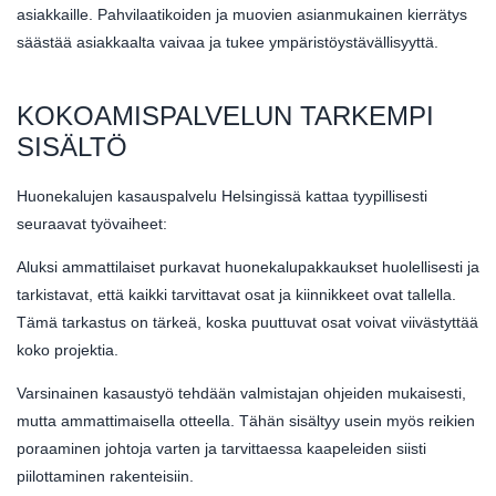
asiakkaille. Pahvilaatikoiden ja muovien asianmukainen kierrätys
säästää asiakkaalta vaivaa ja tukee ympäristöystävällisyyttä.
KOKOAMISPALVELUN TARKEMPI
SISÄLTÖ
Huonekalujen kasauspalvelu Helsingissä kattaa tyypillisesti
seuraavat työvaiheet:
Aluksi ammattilaiset purkavat huonekalupakkaukset huolellisesti ja
tarkistavat, että kaikki tarvittavat osat ja kiinnikkeet ovat tallella.
Tämä tarkastus on tärkeä, koska puuttuvat osat voivat viivästyttää
koko projektia.
Varsinainen kasaustyö tehdään valmistajan ohjeiden mukaisesti,
mutta ammattimaisella otteella. Tähän sisältyy usein myös reikien
poraaminen johtoja varten ja tarvittaessa kaapeleiden siisti
piilottaminen rakenteisiin.