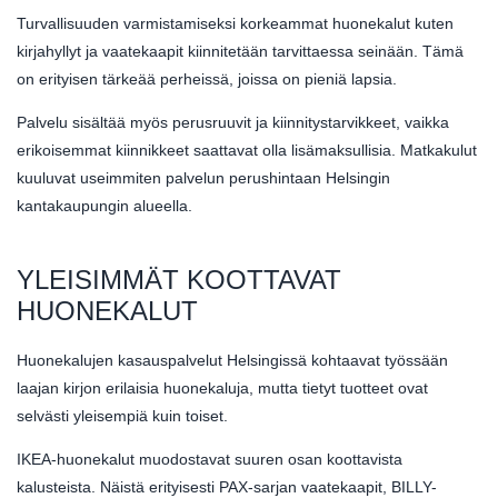
Turvallisuuden varmistamiseksi korkeammat huonekalut kuten
kirjahyllyt ja vaatekaapit kiinnitetään tarvittaessa seinään. Tämä
on erityisen tärkeää perheissä, joissa on pieniä lapsia.
Palvelu sisältää myös perusruuvit ja kiinnitystarvikkeet, vaikka
erikoisemmat kiinnikkeet saattavat olla lisämaksullisia. Matkakulut
kuuluvat useimmiten palvelun perushintaan Helsingin
kantakaupungin alueella.
YLEISIMMÄT KOOTTAVAT
HUONEKALUT
Huonekalujen kasauspalvelut Helsingissä kohtaavat työssään
laajan kirjon erilaisia huonekaluja, mutta tietyt tuotteet ovat
selvästi yleisempiä kuin toiset.
IKEA-huonekalut muodostavat suuren osan koottavista
kalusteista. Näistä erityisesti PAX-sarjan vaatekaapit, BILLY-