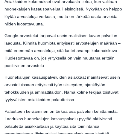
Asiakkaiden kokemukset ovat arvokasta tietoa, kun valitaan
huonekalujen kasauspalvelua Helsingissä. Nykyään on helppo
löytää arvosteluja verkosta, mutta on tärkeää osata arvioida
niiden luotettavuutta.
Google-arvostelut tarjoavat usein realistisen kuvan palvelun
laadusta. Kiinnitä huomiota erityisesti arvostelujen määrään –
mitä enemmän arvosteluja, sitä luotettavampi kokonaiskuva.
Huolestuttavaa on, jos yrityksellä on vain muutama erittäin
positiivinen arvostelu.
Huonekalujen kasauspalveluiden asiakkaat mainitsevat usein
arvosteluissaan erityisesti työn siisteyden, ajankäytön
tehokkuuden ja ammattitaidon. Nämä kolme tekijää toistuvat
tyytyväisten asiakkaiden palautteissa.
Palautteen kerääminen on tärkeä osa palvelun kehittämistä.
Laadukas huonekalujen kasauspalvelu pyytää aktiivisesti
palautetta asiakkailtaan ja käyttää sitä toimintansa
parantamiseen. Esimerkiksi kasauspalvelumme käyttää