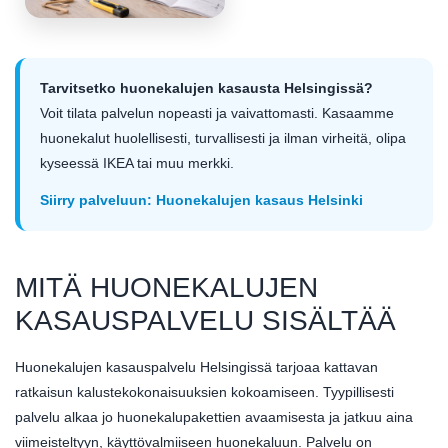
Tarvitsetko huonekalujen kasausta Helsingissä?
Voit tilata palvelun nopeasti ja vaivattomasti. Kasaamme
huonekalut huolellisesti, turvallisesti ja ilman virheitä, olipa
kyseessä IKEA tai muu merkki.
Siirry palveluun: Huonekalujen kasaus Helsinki
MITÄ HUONEKALUJEN
KASAUSPALVELU SISÄLTÄÄ
Huonekalujen kasauspalvelu Helsingissä tarjoaa kattavan
ratkaisun kalustekokonaisuuksien kokoamiseen. Tyypillisesti
palvelu alkaa jo huonekalupakettien avaamisesta ja jatkuu aina
viimeisteltyyn, käyttövalmiiseen huonekaluun. Palvelu on