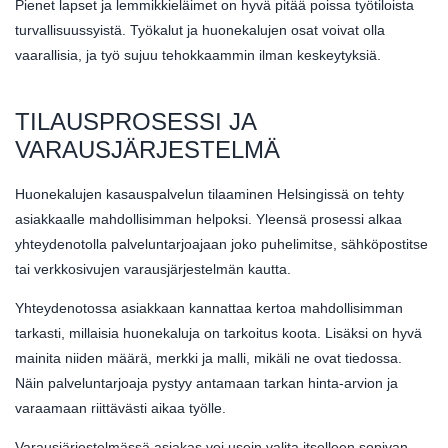
Pienet lapset ja lemmikkieläimet on hyvä pitää poissa työtiloista
turvallisuussyistä. Työkalut ja huonekalujen osat voivat olla
vaarallisia, ja työ sujuu tehokkaammin ilman keskeytyksiä.
TILAUSPROSESSI JA
VARAUSJÄRJESTELMÄ
Huonekalujen kasauspalvelun tilaaminen Helsingissä on tehty
asiakkaalle mahdollisimman helpoksi. Yleensä prosessi alkaa
yhteydenotolla palveluntarjoajaan joko puhelimitse, sähköpostitse
tai verkkosivujen varausjärjestelmän kautta.
Yhteydenotossa asiakkaan kannattaa kertoa mahdollisimman
tarkasti, millaisia huonekaluja on tarkoitus koota. Lisäksi on hyvä
mainita niiden määrä, merkki ja malli, mikäli ne ovat tiedossa.
Näin palveluntarjoaja pystyy antamaan tarkan hinta-arvion ja
varaamaan riittävästi aikaa työlle.
Varausjärjestelmässä asiakas voi usein valita itselleen sopivan