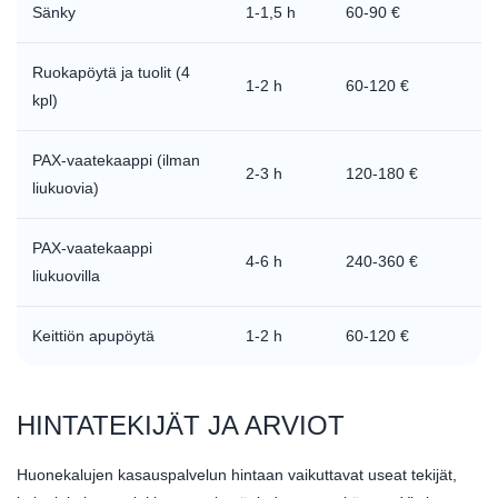
Sänky
1-1,5 h
60-90 €
Ruokapöytä ja tuolit (4
1-2 h
60-120 €
kpl)
PAX-vaatekaappi (ilman
2-3 h
120-180 €
liukuovia)
PAX-vaatekaappi
4-6 h
240-360 €
liukuovilla
Keittiön apupöytä
1-2 h
60-120 €
HINTATEKIJÄT JA ARVIOT
Huonekalujen kasauspalvelun hintaan vaikuttavat useat tekijät,