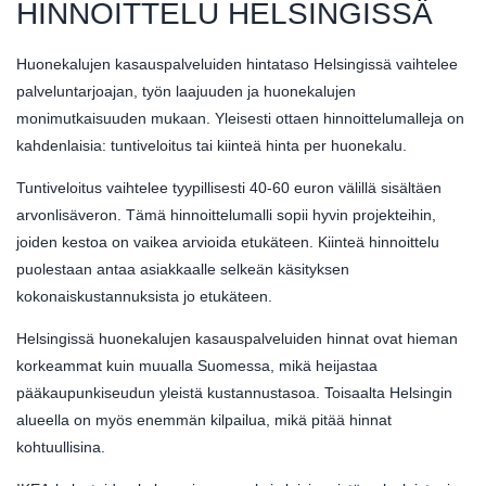
HINNOITTELU HELSINGISSÄ
Huonekalujen kasauspalveluiden hintataso Helsingissä vaihtelee
palveluntarjoajan, työn laajuuden ja huonekalujen
monimutkaisuuden mukaan. Yleisesti ottaen hinnoittelumalleja on
kahdenlaisia: tuntiveloitus tai kiinteä hinta per huonekalu.
Tuntiveloitus vaihtelee tyypillisesti 40-60 euron välillä sisältäen
arvonlisäveron. Tämä hinnoittelumalli sopii hyvin projekteihin,
joiden kestoa on vaikea arvioida etukäteen. Kiinteä hinnoittelu
puolestaan antaa asiakkaalle selkeän käsityksen
kokonaiskustannuksista jo etukäteen.
Helsingissä huonekalujen kasauspalveluiden hinnat ovat hieman
korkeammat kuin muualla Suomessa, mikä heijastaa
pääkaupunkiseudun yleistä kustannustasoa. Toisaalta Helsingin
alueella on myös enemmän kilpailua, mikä pitää hinnat
kohtuullisina.