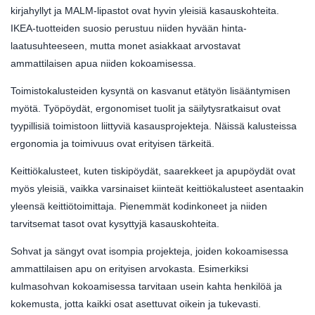
kirjahyllyt ja MALM-lipastot ovat hyvin yleisiä kasauskohteita.
IKEA-tuotteiden suosio perustuu niiden hyvään hinta-
laatusuhteeseen, mutta monet asiakkaat arvostavat
ammattilaisen apua niiden kokoamisessa.
Toimistokalusteiden kysyntä on kasvanut etätyön lisääntymisen
myötä. Työpöydät, ergonomiset tuolit ja säilytysratkaisut ovat
tyypillisiä toimistoon liittyviä kasausprojekteja. Näissä kalusteissa
ergonomia ja toimivuus ovat erityisen tärkeitä.
Keittiökalusteet, kuten tiskipöydät, saarekkeet ja apupöydät ovat
myös yleisiä, vaikka varsinaiset kiinteät keittiökalusteet asentaakin
yleensä keittiötoimittaja. Pienemmät kodinkoneet ja niiden
tarvitsemat tasot ovat kysyttyjä kasauskohteita.
Sohvat ja sängyt ovat isompia projekteja, joiden kokoamisessa
ammattilaisen apu on erityisen arvokasta. Esimerkiksi
kulmasohvan kokoamisessa tarvitaan usein kahta henkilöä ja
kokemusta, jotta kaikki osat asettuvat oikein ja tukevasti.