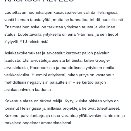
Luotettavan huonekalujen kasauspalvelun valinta Helsingissä
vaatii hieman taustatyötä, mutta se kannattaa tehdä huolellisesti.
Ensimmäinen askel on tarkistaa yrityksen tausta ja virallinen
status. Luotettavalla yrityksellä on aina Y-tunnus, ja sen tiedot
löytyvät YTJ-rekisteristä.
Asiakaskokemukset ja arvostelut kertovat paljon palvelun
laadusta. Etsi arvosteluja useista lähteistä, kuten Google-
arvosteluista, Facebookista ja mahdollisesti yrityksen omilta
verkkosivuilta. Huomioi erityisesti, miten yritys on vastannut
mahdollisiin negatiivisiin palautteisiin – se kertoo paljon
asiakaspalvelun laadusta.
Kokemus alalta on tärkeä tekijä. Kysy, kuinka pitkään yritys on
toiminut Helsingissä ja millaisia projekteja he ovat toteuttaneet.
Kokenut palveluntarjoaja osaa varautua yllättäviinkin tilanteisiin ja
ratkaisee ongelmat ammattimaisesti.