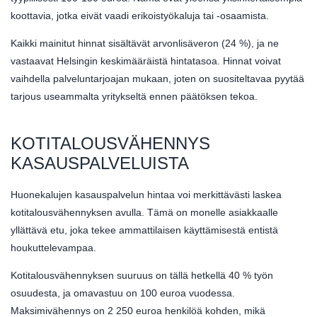
koottavia, jotka eivät vaadi erikoistyökaluja tai -osaamista.
Kaikki mainitut hinnat sisältävät arvonlisäveron (24 %), ja ne
vastaavat Helsingin keskimääräistä hintatasoa. Hinnat voivat
vaihdella palveluntarjoajan mukaan, joten on suositeltavaa pyytää
tarjous useammalta yritykseltä ennen päätöksen tekoa.
KOTITALOUSVÄHENNYS
KASAUSPALVELUISTA
Huonekalujen kasauspalvelun hintaa voi merkittävästi laskea
kotitalousvähennyksen avulla. Tämä on monelle asiakkaalle
yllättävä etu, joka tekee ammattilaisen käyttämisestä entistä
houkuttelevampaa.
Kotitalousvähennyksen suuruus on tällä hetkellä 40 % työn
osuudesta, ja omavastuu on 100 euroa vuodessa.
Maksimivähennys on 2 250 euroa henkilöä kohden, mikä