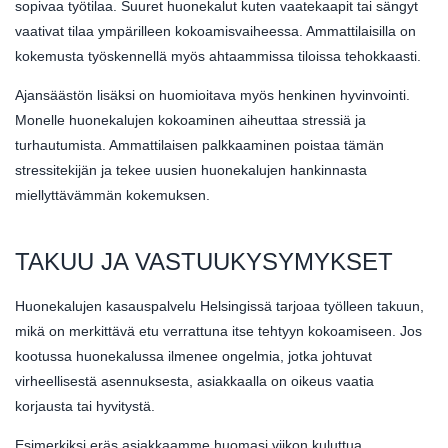
sopivaa työtilaa. Suuret huonekalut kuten vaatekaapit tai sängyt
vaativat tilaa ympärilleen kokoamisvaiheessa. Ammattilaisilla on
kokemusta työskennellä myös ahtaammissa tiloissa tehokkaasti.
Ajansäästön lisäksi on huomioitava myös henkinen hyvinvointi.
Monelle huonekalujen kokoaminen aiheuttaa stressiä ja
turhautumista. Ammattilaisen palkkaaminen poistaa tämän
stressitekijän ja tekee uusien huonekalujen hankinnasta
miellyttävämmän kokemuksen.
TAKUU JA VASTUUKYSYMYKSET
Huonekalujen kasauspalvelu Helsingissä tarjoaa työlleen takuun,
mikä on merkittävä etu verrattuna itse tehtyyn kokoamiseen. Jos
kootussa huonekalussa ilmenee ongelmia, jotka johtuvat
virheellisestä asennuksesta, asiakkaalla on oikeus vaatia
korjausta tai hyvitystä.
Esimerkiksi eräs asiakkaamme huomasi viikon kuluttua