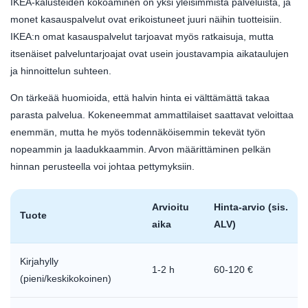
IKEA-kalusteiden kokoaminen on yksi yleisimmistä palveluista, ja
monet kasauspalvelut ovat erikoistuneet juuri näihin tuotteisiin.
IKEA:n omat kasauspalvelut tarjoavat myös ratkaisuja, mutta
itsenäiset palveluntarjoajat ovat usein joustavampia aikataulujen
ja hinnoittelun suhteen.
On tärkeää huomioida, että halvin hinta ei välttämättä takaa
parasta palvelua. Kokeneemmat ammattilaiset saattavat veloittaa
enemmän, mutta he myös todennäköisemmin tekevät työn
nopeammin ja laadukkaammin. Arvon määrittäminen pelkän
hinnan perusteella voi johtaa pettymyksiin.
Arvioitu
Hinta-arvio (sis.
Tuote
aika
ALV)
Kirjahylly
1-2 h
60-120 €
(pieni/keskikokoinen)