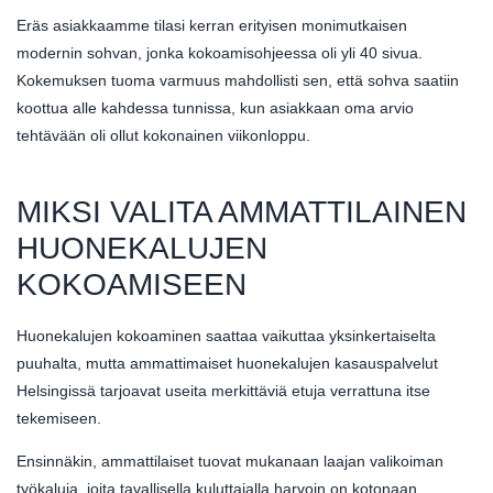
Eräs asiakkaamme tilasi kerran erityisen monimutkaisen
modernin sohvan, jonka kokoamisohjeessa oli yli 40 sivua.
Kokemuksen tuoma varmuus mahdollisti sen, että sohva saatiin
koottua alle kahdessa tunnissa, kun asiakkaan oma arvio
tehtävään oli ollut kokonainen viikonloppu.
MIKSI VALITA AMMATTILAINEN
HUONEKALUJEN
KOKOAMISEEN
Huonekalujen kokoaminen saattaa vaikuttaa yksinkertaiselta
puuhalta, mutta ammattimaiset huonekalujen kasauspalvelut
Helsingissä tarjoavat useita merkittäviä etuja verrattuna itse
tekemiseen.
Ensinnäkin, ammattilaiset tuovat mukanaan laajan valikoiman
työkaluja, joita tavallisella kuluttajalla harvoin on kotonaan.