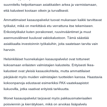
suunniteltu helpottamaan asiakkaiden arkea ja varmistamaan,
että kalusteet kootaan oikein ja turvallisesti.
Ammattimaiset kasauspalvelut tuovat mukanaan kaikki tarvittavat
työkalut, mikä on merkittävä etu verrattuna itse tekemiseen.
Erikoistyökalut kuten porakoneet, ruuvinvääntimet ja muut
asennusvälineet kuuluvat vakiokalustoon. Tämä säästää
asiakkaalta investoinnin työkaluihin, joita saatetaan tarvita vain
harvoin.
Helsinkiläiset huonekalujen kasauspalvelut ovat tottuneet
kokoamaan erilaisten valmistajien kalusteita. Erityisesti Ikea-
kalusteet ovat yleisiä kasauskohteita, mutta ammattilaiset
pärjäävät myös muiden valmistajien tuotteiden kanssa. Haastavia
kokoonpanoja edustavat esimerkiksi PAX-vaatekaapistot
liukuovilla, jotka vaativat erityistä tarkkuutta.
Monet kasauspalvelut tarjoavat myös pakkausmateriaalien
poisviennin ja kierrätyksen, mikä on arvokas lisäpalvelu