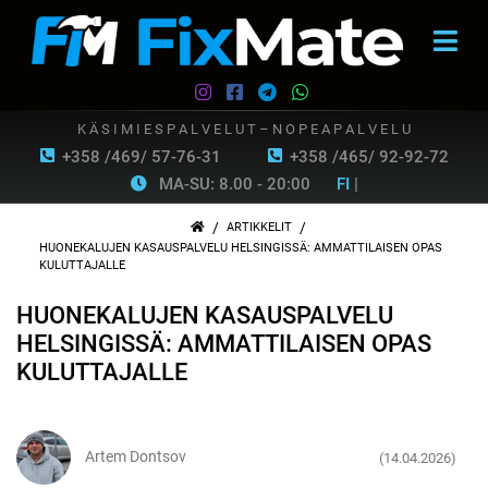
K Ä S I M I E S P A L V E L U T – N O P E A P A L V E L U
+358 /469/ 57-76-31
+358 /465/ 92-92-72
MA-SU: 8.00 - 20:00
FI
|
/
/
ARTIKKELIT
HUONEKALUJEN KASAUSPALVELU HELSINGISSÄ: AMMATTILAISEN OPAS
KULUTTAJALLE
HUONEKALUJEN KASAUSPALVELU
HELSINGISSÄ: AMMATTILAISEN OPAS
KULUTTAJALLE
Artem Dontsov
(14.04.2026)