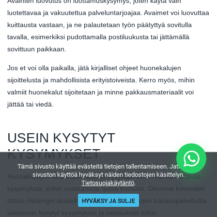
Avainten luovutus on luottamuskysymys, joten käytä vain
luotettavaa ja vakuutettua palveluntarjoajaa. Avaimet voi luovuttaa
kuittausta vastaan, ja ne palautetaan työn päätyttyä sovitulla
tavalla, esimerkiksi pudottamalla postiluukusta tai jättämällä
sovittuun paikkaan.
Jos et voi olla paikalla, jätä kirjalliset ohjeet huonekalujen
sijoittelusta ja mahdollisista erityistoiveista. Kerro myös, mihin
valmiit huonekalut sijoitetaan ja minne pakkausmateriaalit voi
jättää tai viedä.
USEIN KYSYTYT
KYSYMYKSET
Tämä sivusto käyttää evästeitä tietojen tallentamiseen. Jatkamalla
sivuston käyttöä hyväksyt näiden tiedostojen käsittelyn.
Huonekalujen kasauspalveluista kysytään usein samankaltaisia
Tietosuojakäytäntö
.
kysymyksiä, joihin vastaamme tässä kootusti. Olemme koonneet
HYVÄKSY JA SULJE
tähän Helsingin alueella toimivilta huonekalujen kasauspalveluilta
useimmin kysytyt kysymykset ja vastaukset niihin.