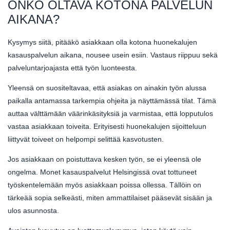
ONKO OLTAVA KOTONA PALVELUN
AIKANA?
Kysymys siitä, pitääkö asiakkaan olla kotona huonekalujen
kasauspalvelun aikana, nousee usein esiin. Vastaus riippuu sekä
palveluntarjoajasta että työn luonteesta.
Yleensä on suositeltavaa, että asiakas on ainakin työn alussa
paikalla antamassa tarkempia ohjeita ja näyttämässä tilat. Tämä
auttaa välttämään väärinkäsityksiä ja varmistaa, että lopputulos
vastaa asiakkaan toiveita. Erityisesti huonekalujen sijoitteluun
liittyvät toiveet on helpompi selittää kasvotusten.
Jos asiakkaan on poistuttava kesken työn, se ei yleensä ole
ongelma. Monet kasauspalvelut Helsingissä ovat tottuneet
työskentelemään myös asiakkaan poissa ollessa. Tällöin on
tärkeää sopia selkeästi, miten ammattilaiset pääsevät sisään ja
ulos asunnosta.