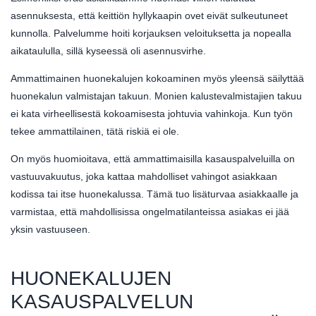
asennuksesta, että keittiön hyllykaapin ovet eivät sulkeutuneet
kunnolla. Palvelumme hoiti korjauksen veloituksetta ja nopealla
aikataululla, sillä kyseessä oli asennusvirhe.
Ammattimainen huonekalujen kokoaminen myös yleensä säilyttää
huonekalun valmistajan takuun. Monien kalustevalmistajien takuu
ei kata virheellisestä kokoamisesta johtuvia vahinkoja. Kun työn
tekee ammattilainen, tätä riskiä ei ole.
On myös huomioitava, että ammattimaisilla kasauspalveluilla on
vastuuvakuutus, joka kattaa mahdolliset vahingot asiakkaan
kodissa tai itse huonekalussa. Tämä tuo lisäturvaa asiakkaalle ja
varmistaa, että mahdollisissa ongelmatilanteissa asiakas ei jää
yksin vastuuseen.
HUONEKALUJEN
KASAUSPALVELUN