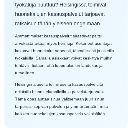
työkaluja puuttuu? Helsingissä toimivat
huonekalujen kasauspalvelut tarjoavat
ratkaisun tähän yleiseen ongelmaan.
Ammattimaiset kasauspalvelut säästävät paitsi
arvokasta aikaa, myös hermoja. Kokeneet asentajat
kokoavat huonekalut nopeasti, täsmällisesti ja oikeilla
työkaluilla. Samalla asiakkaat voivat keskittyä muihin
tehtäviin tietäen, että lopputulos on laadukas ja
turvallinen.
Helsingin alueella toimii useita kasauspalveluita
erilaisilla hinnoittelumalleilla ja palvelutarjonnalla.
Tämä opas auttaa sinua valitsemaan juuri sinun
tarpeisiisi sopivan palvelun ja ymmärtämään, mitä
kaikkea huonekalujen kasauspalvelu voi sisältää.