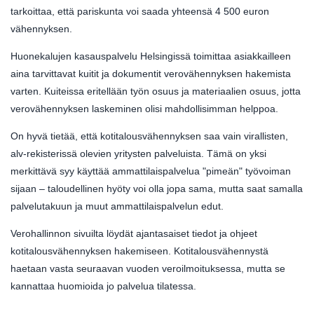
tarkoittaa, että pariskunta voi saada yhteensä 4 500 euron
vähennyksen.
Huonekalujen kasauspalvelu Helsingissä toimittaa asiakkailleen
aina tarvittavat kuitit ja dokumentit verovähennyksen hakemista
varten. Kuiteissa eritellään työn osuus ja materiaalien osuus, jotta
verovähennyksen laskeminen olisi mahdollisimman helppoa.
On hyvä tietää, että kotitalousvähennyksen saa vain virallisten,
alv-rekisterissä olevien yritysten palveluista. Tämä on yksi
merkittävä syy käyttää ammattilaispalvelua "pimeän" työvoiman
sijaan – taloudellinen hyöty voi olla jopa sama, mutta saat samalla
palvelutakuun ja muut ammattilaispalvelun edut.
Verohallinnon sivuilta löydät ajantasaiset tiedot ja ohjeet
kotitalousvähennyksen hakemiseen. Kotitalousvähennystä
haetaan vasta seuraavan vuoden veroilmoituksessa, mutta se
kannattaa huomioida jo palvelua tilatessa.