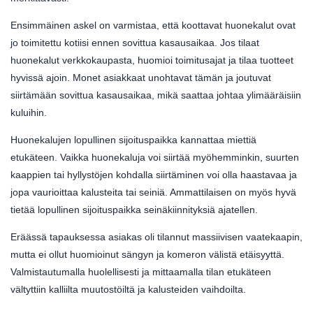
Ensimmäinen askel on varmistaa, että koottavat huonekalut ovat
jo toimitettu kotiisi ennen sovittua kasausaikaa. Jos tilaat
huonekalut verkkokaupasta, huomioi toimitusajat ja tilaa tuotteet
hyvissä ajoin. Monet asiakkaat unohtavat tämän ja joutuvat
siirtämään sovittua kasausaikaa, mikä saattaa johtaa ylimääräisiin
kuluihin.
Huonekalujen lopullinen sijoituspaikka kannattaa miettiä
etukäteen. Vaikka huonekaluja voi siirtää myöhemminkin, suurten
kaappien tai hyllystöjen kohdalla siirtäminen voi olla haastavaa ja
jopa vaurioittaa kalusteita tai seiniä. Ammattilaisen on myös hyvä
tietää lopullinen sijoituspaikka seinäkiinnityksiä ajatellen.
Eräässä tapauksessa asiakas oli tilannut massiivisen vaatekaapin,
mutta ei ollut huomioinut sängyn ja komeron välistä etäisyyttä.
Valmistautumalla huolellisesti ja mittaamalla tilan etukäteen
vältyttiin kalliilta muutostöiltä ja kalusteiden vaihdoilta.