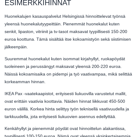
ESIMERKKIHINNAT
Huonekalujen kasauspalvelut Helsingissä hinnoittelevat työnsä
yleensä huonekalutyypeittäin. Pienemmät huonekalut kuten
senkit, lipaston, vitriinit ja tv-tasot maksavat tyypillisesti 150-200
euroa koottuna. Tämä sisältää itse kokoamistyön sekä siistimisen
jälkeenpäin.
Suuremmat huonekalut kuten isommat kirjahyllyt, ruokapöydät
tuoleineen ja perussängyt maksavat yleensä 200-220 euroa.
Näissä kokoamisaika on pidempi ja työ vaativampaa, mikä selittää
korkeamman hinnan.
IKEA Pax -vaatekaapistot, erityisesti liukuovilla varustetut mallit,
ovat erittäin vaativia koottavia. Näiden hinnat liikkuvat 450-500
euron välillä. Korkea hinta selittyy työn teknisellä vaativuudella ja
tarkkuudella, jota erityisesti liukuovien asennus edellyttää.
Kenkähyllyt ja pienemmät pöydät ovat hinnoittelun alakantissa,
tyypillisesti 100-150 euroa. Nämä ovat yleensä yksinkertaisempia