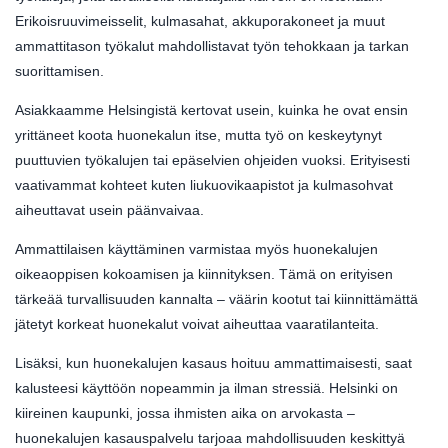
Erikoisruuvimeisselit, kulmasahat, akkuporakoneet ja muut
ammattitason työkalut mahdollistavat työn tehokkaan ja tarkan
suorittamisen.
Asiakkaamme Helsingistä kertovat usein, kuinka he ovat ensin
yrittäneet koota huonekalun itse, mutta työ on keskeytynyt
puuttuvien työkalujen tai epäselvien ohjeiden vuoksi. Erityisesti
vaativammat kohteet kuten liukuovikaapistot ja kulmasohvat
aiheuttavat usein päänvaivaa.
Ammattilaisen käyttäminen varmistaa myös huonekalujen
oikeaoppisen kokoamisen ja kiinnityksen. Tämä on erityisen
tärkeää turvallisuuden kannalta – väärin kootut tai kiinnittämättä
jätetyt korkeat huonekalut voivat aiheuttaa vaaratilanteita.
Lisäksi, kun huonekalujen kasaus hoituu ammattimaisesti, saat
kalusteesi käyttöön nopeammin ja ilman stressiä. Helsinki on
kiireinen kaupunki, jossa ihmisten aika on arvokasta –
huonekalujen kasauspalvelu tarjoaa mahdollisuuden keskittyä