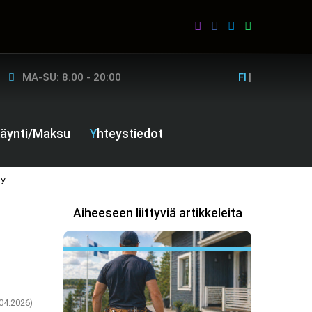
MA-SU: 8.00 - 20:00
FI
|
ikäynti/Maksu
Yhteystiedot
МУ
Aiheeseen liittyviä artikkeleita
.04.2026)