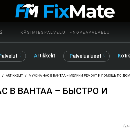
72
K Ä S I M I E S P A L V E L U T – N O P E A P A L V E L U
Artikkelit
Kot
Palvelut
Palvelualueet
/
/
ARTIKKELIT
МУЖ НА ЧАС В ВАНТАА – МЕЛКИЙ РЕМОНТ И ПОМОЩЬ ПО ДО
С В ВАНТАА – БЫСТРО И
(24