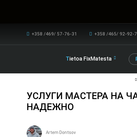
+358 /469/ 57-76-31
+358 /465/ 92-92-
Tietoa FixMatesta
УСЛУГИ МАСТЕРА НА ЧА
НАДЕЖНО
Artem Dontsov